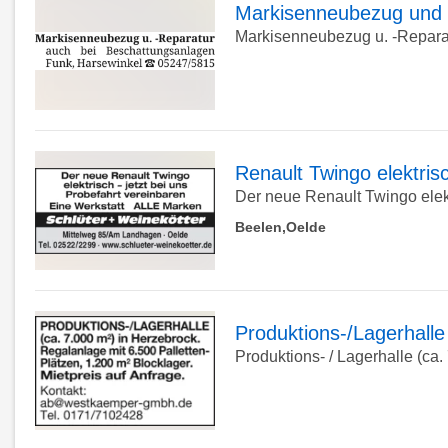
Detailseite
Markisenneubezug und 
Markisenneubezug u. -Reparat
zur
Detailseite
Renault Twingo elektris
Der neue Renault Twingo elektr
zur
Beelen,Oelde
Detailseite
Produktions-/Lagerhalle
Produktions- / Lagerhalle (ca.
zur