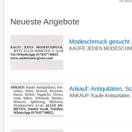
Ich akze
Adr
eing
Neueste Angebote
*
Modeschmuck gesucht a
KAUFE JEDEN MODESCHMUCK Bi
zur
Detailseite
Ankauf: Antiquitäten, 
ANKAUF: Kaufe Antiquitäten, Po
zur