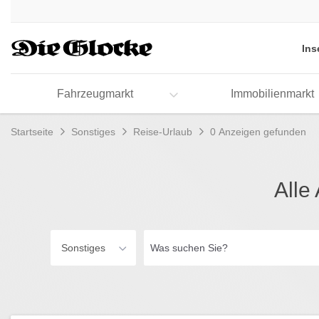
Accessibility
Modus
aktivieren
Ins
zur
Navigation
zum
Fahrzeugmarkt
Immobilienmarkt
Inhalt
Startseite
Sonstiges
Reise-Urlaub
0 Anzeigen gefunden
Alle
Was
Sonstiges
suchen
Sie?