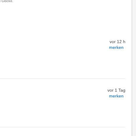
 Glocke.
vor 12 h
merken
vor 1 Tag
merken