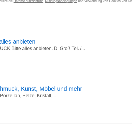
ptiere die
Datenschutzrichtlinie
,
Nutzungsbedingungen
und Verwendung von Cookies von Die
esse
eben
lles anbieten
tte alles anbieten. D. Groß Tel. /...
Schmuck, Kunst, Möbel und mehr
rzellan, Pelze, Kristall,...