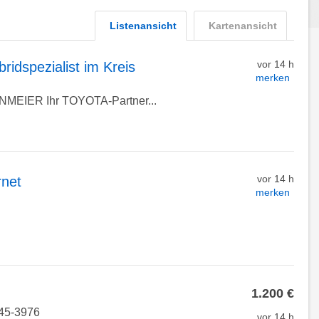
Listenansicht
Kartenansicht
vor 14 h
idspezialist im Kreis
merken
IER Ihr TOYOTA-Partner...
vor 14 h
rnet
merken
1.200 €
245-3976
vor 14 h