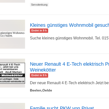
Servolenkung
Detailseite
Kleines günstiges Wohnmobil gesuc
Endet in 9 h
zur
Suche kleines günstiges Wohnmobil. Tel. 01
Detailseite
Neuer Renault 4 E-Tech elektrisch Pr
Weinekötter
zur
Endet in 9 h
Der neue Renault 4 E-Tech elektrisch Jetzt bei
Beelen,Oelde
Detailseite
Familie sucht PKW von Privat