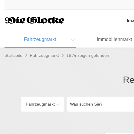
Accessibility
Modus
aktivieren
Ins
zur
Navigation
zum
Fahrzeugmarkt
Immobilienmarkt
Inhalt
Startseite
Fahrzeugmarkt
16 Anzeigen gefunden
Re
Was
Fahrzeugmarkt
suchen
Sie?