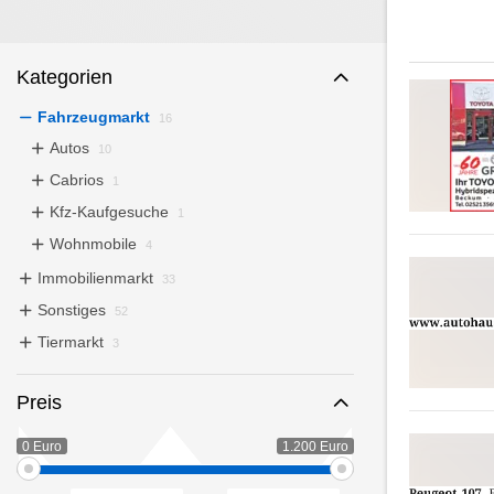
Kategorien
Fahrzeugmarkt
16
Autos
10
Cabrios
1
Kfz-Kaufgesuche
1
Wohnmobile
4
Immobilienmarkt
33
Sonstiges
52
Tiermarkt
3
Preis
0 Euro
1.200 Euro