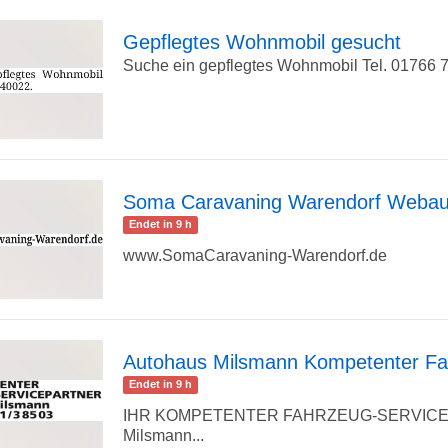
Detailseite
Gepflegtes Wohnmobil gesucht
Suche ein gepflegtes Wohnmobil Tel. 01766
zur
Detailseite
Soma Caravaning Warendorf Webauft
Endet in 9 h
zur
www.SomaCaravaning-Warendorf.de
Detailseite
Autohaus Milsmann Kompetenter Fa
Endet in 9 h
zur
IHR KOMPETENTER FAHRZEUG-SERVICE
Milsmann...