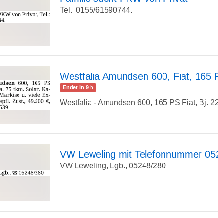
Tel.: 0155/61590744.
zur
Detailseite
Westfalia Amundsen 600, Fiat, 165 
Endet in 9 h
zur
Westfalia - Amundsen 600, 165 PS Fiat, Bj. 22,
Detailseite
VW Leweling mit Telefonnummer 05
VW Leweling, Lgb., 05248/280
zur