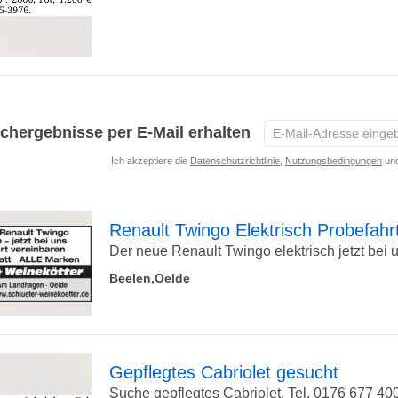
zur
Detailseite
E-
chergebnisse per E-Mail erhalten
Mail-
Ich akzeptiere die
Datenschutzrichtlinie
,
Nutzungsbedingungen
und
Adresse
eingeben
*
Renault Twingo Elektrisch Probefahr
Der neue Renault Twingo elektrisch jetzt bei u
zur
Beelen,Oelde
Detailseite
Gepflegtes Cabriolet gesucht
Suche gepflegtes Cabriolet. Tel. 0176 677 40