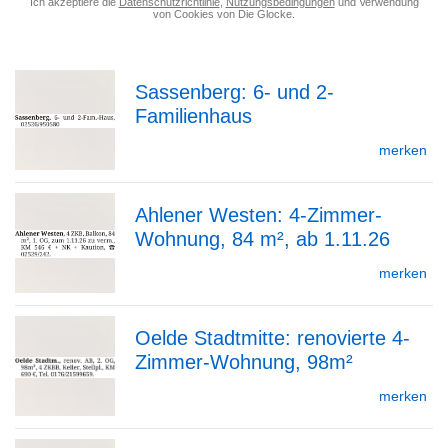
Ich akzeptiere die
Datenschutzrichtlinie
,
Nutzungsbedingungen
und Verwendung
von Cookies von Die Glocke.
Sassenberg: 6- und 2-
Familienhaus
zur
merken
Ahlener Westen: 4-Zimmer-
Detailseite
Wohnung, 84 m², ab 1.11.26
zur
merken
Oelde Stadtmitte: renovierte 4-
Detailseite
Zimmer-Wohnung, 98m²
zur
merken