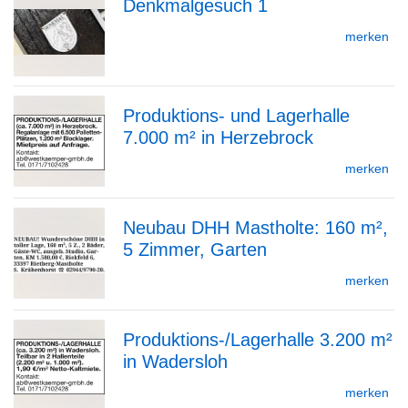
Denkmalgesuch 1
zur
merken
Detailseite
Produktions- und Lagerhalle
Detailseite
7.000 m² in Herzebrock
zur
merken
Neubau DHH Mastholte: 160 m²,
Detailseite
5 Zimmer, Garten
zur
merken
Produktions-/Lagerhalle 3.200 m²
Detailseite
in Wadersloh
zur
merken