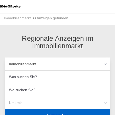
Accessibility
Modus
aktivieren
Immobilienmarkt
33 Anzeigen gefunden
zur
Navigation
zum
Inhalt
Regionale Anzeigen im
Immobilienmarkt
Immobilienmarkt
Was
suchen
Sie?
Wo
suchen
Sie?
Umkreis