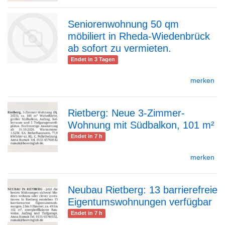
Seniorenwohnung 50 qm
Detailseite
möbiliert in Rheda-Wiedenbrück
ab sofort zu vermieten.
Endet in 3 Tagen
merken
zur
Rietberg: Neue 3-Zimmer-
Wohnung mit Südbalkon, 101 m²
zur
Endet in 7 h
Detailseite
merken
Detailseite
Neubau Rietberg: 13 barrierefreie
Eigentumswohnungen verfügbar
zur
Endet in 7 h