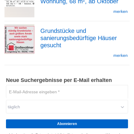
Wohnung, 68 m², ab Oktober
zur
merken
Grundstücke und
Detailseite
sanierungsbedürftige Häuser
zur
gesucht
merken
Detailseite
Neue Suchergebnisse per E-Mail erhalten
E-
Mail-
Adresse
täglich
eingeben
*
Abonnieren