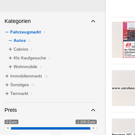
Kategorien
Fahrzeugmarkt
9
Autos
6
Cabrios
1
Kfz-Kaufgesuche
1
Wohnmobile
1
Immobilienmarkt
16
Sonstiges
37
Tiermarkt
2
Preis
0 Euro
1.200 Euro