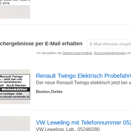
zur
Detailseite
E-
chergebnisse per E-Mail erhalten
Mail-
Ich akzeptiere die
Datenschutzrichtlinie
,
Nutzungsbedingungen
und
Adresse
eingeben
*
Renault Twingo Elektrisch Probefahr
Der neue Renault Twingo elektrisch jetzt bei u
zur
Beelen,Oelde
Detailseite
VW Leweling mit Telefonnummer 05
VW Leweling, Lgb., 05248/280