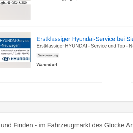
zur
Detailseite
Erstklassiger Hyundai-Service bei
Erstklassiger HYUNDAI - Service und Top - 
zur
Servolenkung
Warendorf
zur
Detailseite
nac
obe
und Finden - im Fahrzeugmarkt des Glocke An