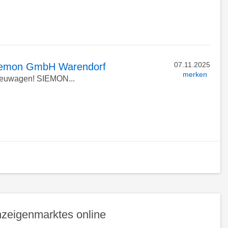
07.11.2025
 Siemon GmbH Warendorf
merken
Neuwagen! SIEMON...
ück
h
n
zeigenmarktes online