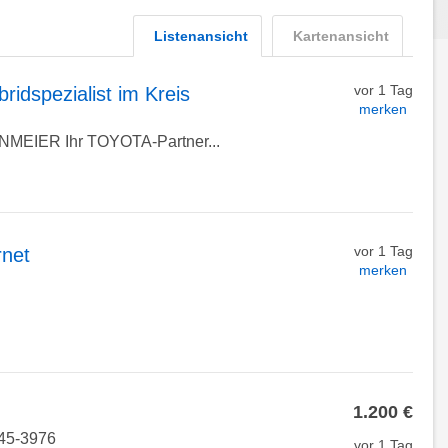
Listenansicht
Kartenansicht
vor 1 Tag
idspezialist im Kreis
merken
IER Ihr TOYOTA-Partner...
vor 1 Tag
rnet
merken
1.200 €
245-3976
vor 1 Tag