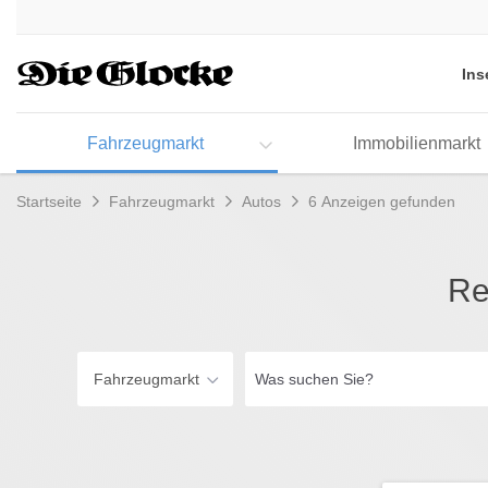
Accessibility
Modus
aktivieren
Ins
zur
Navigation
zum
Fahrzeugmarkt
Immobilienmarkt
Inhalt
Startseite
Fahrzeugmarkt
Autos
6 Anzeigen gefunden
Re
Was
Fahrzeugmarkt
suchen
Sie?