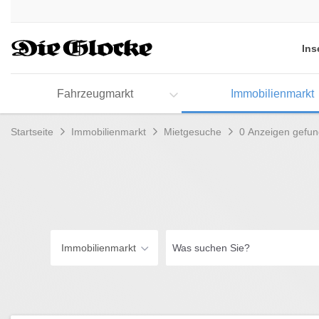
Accessibility
Modus
aktivieren
Ins
zur
Navigation
zum
Fahrzeugmarkt
Immobilienmarkt
Inhalt
Startseite
Immobilienmarkt
Mietgesuche
0 Anzeigen gefu
Was
Immobilienmarkt
suchen
Sie?