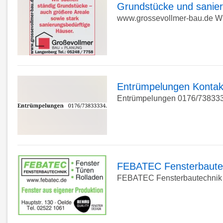
Detailseite
Grundstücke und sanier
www.grossevollmer-bau.de Wir
zur
Detailseite
Entrümpelungen Kontak
Entrümpelungen 0176/73833
zur
Detailseite
FEBATEC Fensterbautec
FEBATEC Fensterbautechnik F
zur