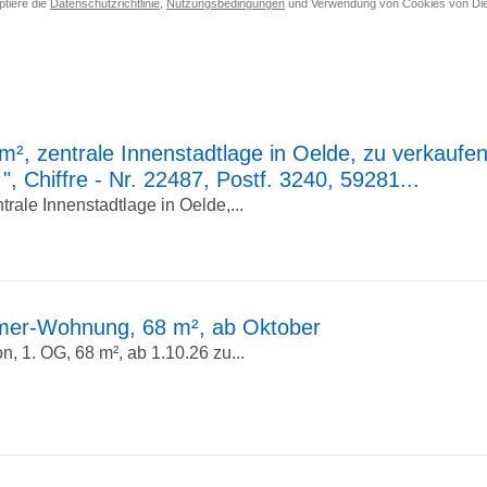
ptiere die
Datenschutzrichtlinie
,
Nutzungsbedingungen
und Verwendung von Cookies von Die
esse
eben
², zentrale Innenstadtlage in Oelde, zu verkaufen
", Chiffre - Nr. 22487, Postf. 3240, 59281...
rale Innenstadtlage in Oelde,...
mer-Wohnung, 68 m², ab Oktober
, 1. OG, 68 m², ab 1.10.26 zu...