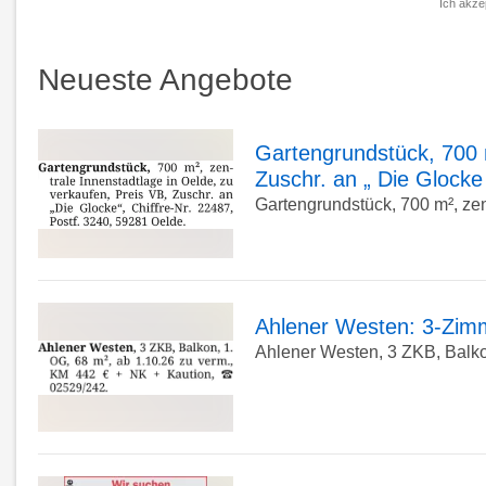
Ich akze
Adr
eing
Neueste Angebote
*
Gartengrundstück, 700 m
Zuschr. an „ Die Glocke 
zur
Gartengrundstück, 700 m², zent
Detailseite
Ahlener Westen: 3-Zim
Ahlener Westen, 3 ZKB, Balkon
zur