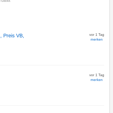
 Glocke.
vor 1 Tag
, Preis VB,
merken
vor 1 Tag
merken