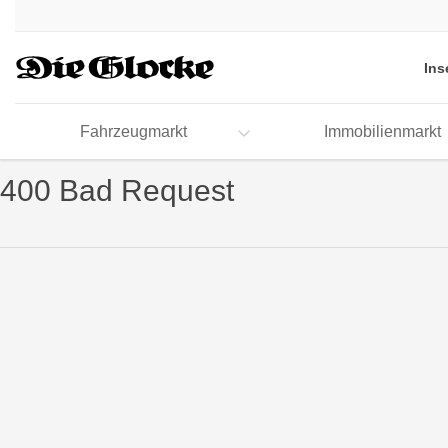
Accessibility
Modus
aktivieren
Ins
zur
Navigation
zum
Fahrzeugmarkt
Immobilienmarkt
Inhalt
400 Bad Request