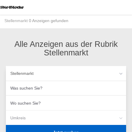
Accessibility
Modus
aktivieren
Stellenmarkt
0 Anzeigen gefunden
zur
Navigation
zum
Inhalt
Alle Anzeigen aus der Rubrik
Stellenmarkt
Stellenmarkt
Was
suchen
Sie?
Wo
suchen
Sie?
Umkreis