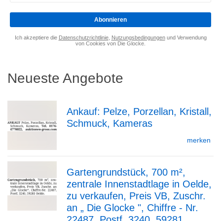
eingeben
*
Abonnieren
Ich akzeptiere die
Datenschutzrichtlinie
,
Nutzungsbedingungen
und Verwendung
von Cookies von Die Glocke.
Neueste Angebote
Ankauf: Pelze, Porzellan, Kristall,
Schmuck, Kameras
zur
merken
Gartengrundstück, 700 m²,
Detailseite
zentrale Innenstadtlage in Oelde,
zur
zu verkaufen, Preis VB, Zuschr.
an „ Die Glocke ", Chiffre - Nr.
22487, Postf. 3240, 59281...