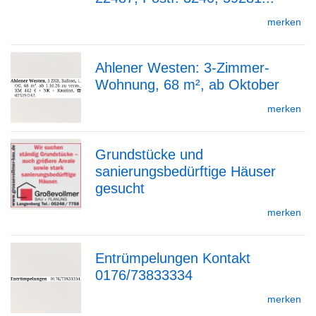
Detailseite
merken
Ahlener Westen: 3-Zimmer-
Wohnung, 68 m², ab Oktober
zur
merken
Grundstücke und
Detailseite
sanierungsbedürftige Häuser
zur
gesucht
merken
Detailseite
Entrümpelungen Kontakt
0176/73833334
zur
merken