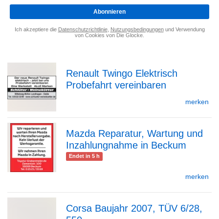
*
Abonnieren
Ich akzeptiere die
Datenschutzrichtlinie
,
Nutzungsbedingungen
und Verwendung
von Cookies von Die Glocke.
Renault Twingo Elektrisch
Probefahrt vereinbaren
zur
merken
Mazda Reparatur, Wartung und
Detailseite
Inzahlungnahme in Beckum
zur
Endet in 5 h
merken
Detailseite
Corsa Baujahr 2007, TÜV 6/28,