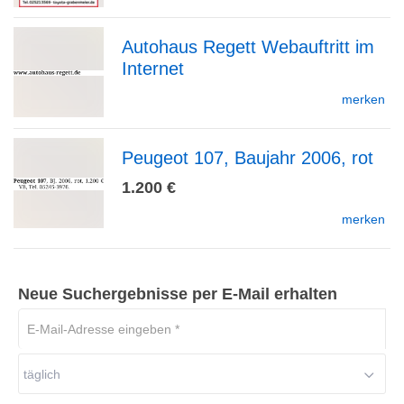
Autohaus Regett Webauftritt im
Detailseite
Internet
zur
merken
Peugeot 107, Baujahr 2006, rot
Detailseite
zur
1.200 €
merken
Detailseite
Neue Suchergebnisse per E-Mail erhalten
E-
Mail-
Adresse
täglich
eingeben