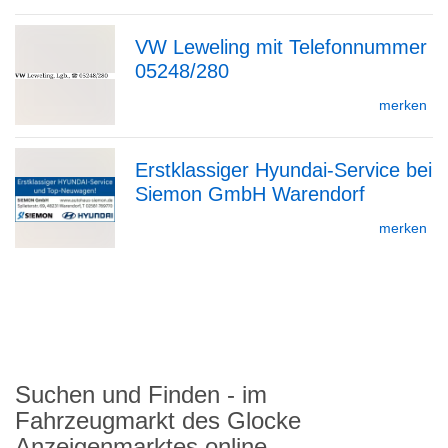
VW Leweling mit Telefonnummer
05248/280
zur
merken
Erstklassiger Hyundai-Service bei
Detailseite
Siemon GmbH Warendorf
zur
merken
zurück
Detailseite
nach
oben
Suchen und Finden - im
Fahrzeugmarkt des Glocke
Anzeigenmarktes online