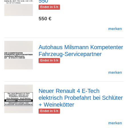
550
zur
Endet in 5 h
550 €
merken
Detailseite
Autohaus Milsmann Kompetenter
Fahrzeug-Servicepartner
zur
Endet in 5 h
merken
Detailseite
Neuer Renault 4 E-Tech
elektrisch Probefahrt bei Schlüter
zur
+ Weinekötter
Endet in 5 h
merken
Detailseite