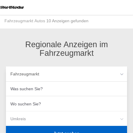
Accessibility
Modus
aktivieren
Fahrzeugmarkt
Autos
10 Anzeigen gefunden
zur
Navigation
zum
Inhalt
Regionale Anzeigen im
Fahrzeugmarkt
Fahrzeugmarkt
Was
suchen
Sie?
Wo
suchen
Sie?
Umkreis