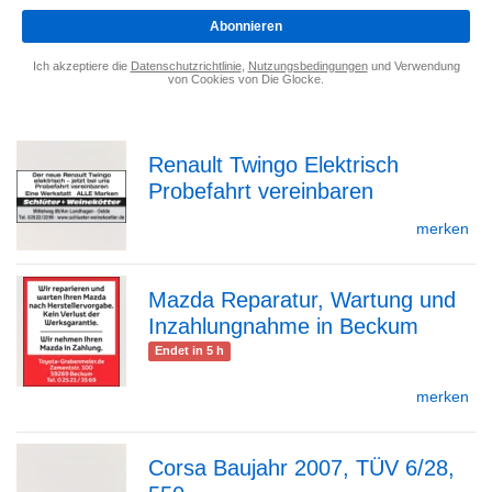
*
Abonnieren
Ich akzeptiere die
Datenschutzrichtlinie
,
Nutzungsbedingungen
und Verwendung
von Cookies von Die Glocke.
Renault Twingo Elektrisch
Probefahrt vereinbaren
zur
merken
Mazda Reparatur, Wartung und
Detailseite
Inzahlungnahme in Beckum
zur
Endet in 5 h
merken
Detailseite
Corsa Baujahr 2007, TÜV 6/28,