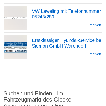
VW Leweling mit Telefonnummer
05248/280
zur
merken
Erstklassiger Hyundai-Service bei
Detailseite
Siemon GmbH Warendorf
zur
merken
zurück
Detailseite
nach
oben
Suchen und Finden - im
Fahrzeugmarkt des Glocke
Anzeigenmarktes online