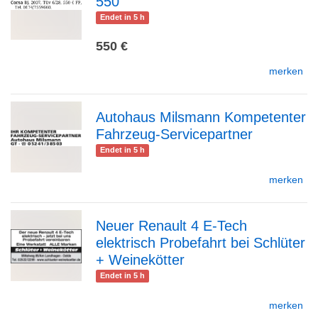
550
zur
Endet in 5 h
550 €
merken
Detailseite
Autohaus Milsmann Kompetenter
Fahrzeug-Servicepartner
zur
Endet in 5 h
merken
Detailseite
Neuer Renault 4 E-Tech
elektrisch Probefahrt bei Schlüter
zur
+ Weinekötter
Endet in 5 h
merken
Detailseite