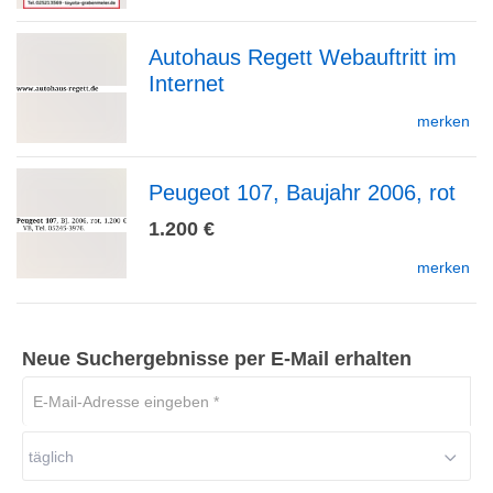
Autohaus Regett Webauftritt im
Detailseite
Internet
zur
merken
Peugeot 107, Baujahr 2006, rot
Detailseite
zur
1.200 €
merken
Detailseite
Neue Suchergebnisse per E-Mail erhalten
E-
Mail-
Adresse
täglich
eingeben