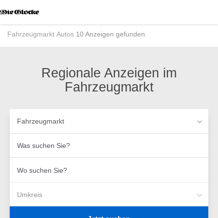
Accessibility
Modus
aktivieren
Fahrzeugmarkt
Autos
10 Anzeigen gefunden
zur
Navigation
zum
Inhalt
Regionale Anzeigen im
Fahrzeugmarkt
Fahrzeugmarkt
Was
suchen
Sie?
Wo
suchen
Sie?
Umkreis