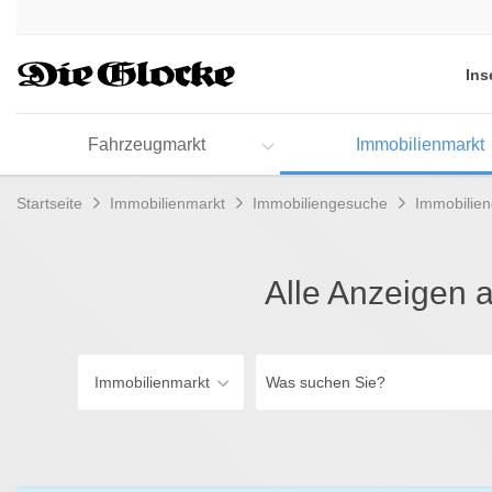
Accessibility
Modus
aktivieren
Ins
zur
Navigation
zum
Fahrzeugmarkt
Immobilienmarkt
Inhalt
Startseite
Immobilienmarkt
Immobiliengesuche
Immobilie
Alle Anzeigen 
Was
Immobilienmarkt
suchen
Sie?