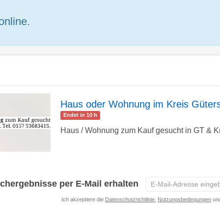
online.
Haus oder Wohnung im Kreis Güters
Endet in 10 h
zur
Haus / Wohnung zum Kauf gesucht in GT & Krei
Detailseite
E-
chergebnisse per E-Mail erhalten
Mail-
Ich akzeptiere die
Datenschutzrichtlinie
,
Nutzungsbedingungen
und
Adresse