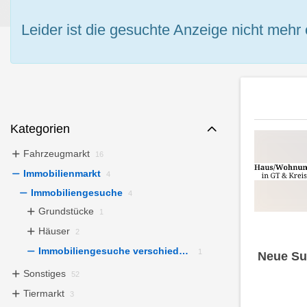
Leider ist die gesuchte Anzeige nicht mehr 
Kategorien
Fahrzeugmarkt
16
Immobilienmarkt
4
Immobiliengesuche
4
Grundstücke
1
Häuser
2
Immobiliengesuche verschiedenes
1
Neue Su
Sonstiges
52
Tiermarkt
3