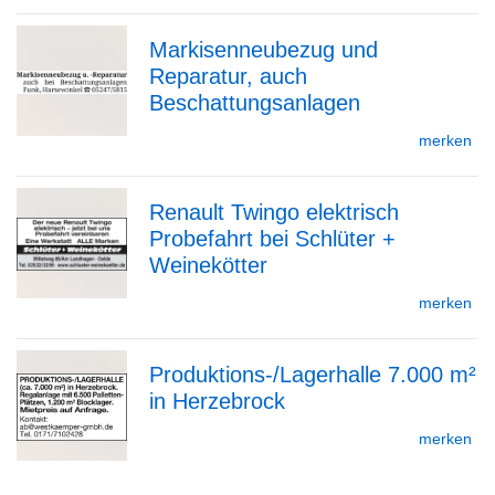
Markisenneubezug und
Detailseite
Reparatur, auch
zur
Beschattungsanlagen
merken
Detailseite
Renault Twingo elektrisch
Probefahrt bei Schlüter +
zur
Weinekötter
merken
Detailseite
Produktions-/Lagerhalle 7.000 m²
in Herzebrock
zur
merken