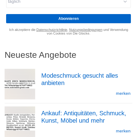
täglich
eingeben
*
Abonnieren
Ich akzeptiere die
Datenschutzrichtlinie
,
Nutzungsbedingungen
und Verwendung
von Cookies von Die Glocke.
Neueste Angebote
Modeschmuck gesucht alles
anbieten
zur
merken
Ankauf: Antiquitäten, Schmuck,
Detailseite
Kunst, Möbel und mehr
zur
merken