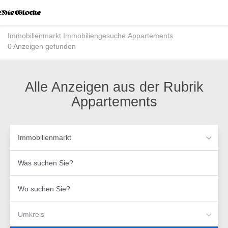
Accessibility
Modus
aktivieren
Immobilienmarkt
Immobiliengesuche
Appartements
zur
0 Anzeigen gefunden
Navigation
zum
Inhalt
Alle Anzeigen aus der Rubrik
Appartements
Immobilienmarkt
Was
suchen
Sie?
Wo
suchen
Sie?
Umkreis