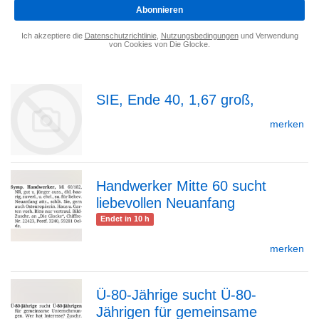
*
Abonnieren
Ich akzeptiere die
Datenschutzrichtlinie
,
Nutzungsbedingungen
und Verwendung
von Cookies von Die Glocke.
SIE, Ende 40, 1,67 groß,
merken
Handwerker Mitte 60 sucht
zur
liebevollen Neuanfang
zur
Endet in 10 h
merken
Detailseite
Detailseite
Ü-80-Jährige sucht Ü-80-
Jährigen für gemeinsame
zur