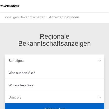
Accessibility
Modus
aktivieren
Sonstiges
Bekanntschaften
9 Anzeigen gefunden
zur
Navigation
zum
Inhalt
Regionale
Bekanntschaftsanzeigen
Sonstiges
Was
suchen
Sie?
Wo
suchen
Sie?
Umkreis