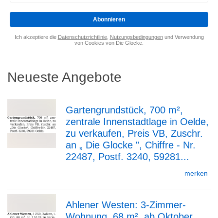
eingeben
*
Abonnieren
Ich akzeptiere die
Datenschutzrichtlinie
,
Nutzungsbedingungen
und Verwendung
von Cookies von Die Glocke.
Neueste Angebote
Gartengrundstück, 700 m²,
zentrale Innenstadtlage in Oelde,
zur
zu verkaufen, Preis VB, Zuschr.
an „ Die Glocke ", Chiffre - Nr.
22487, Postf. 3240, 59281...
Detailseite
merken
Ahlener Westen: 3-Zimmer-
Wohnung, 68 m², ab Oktober