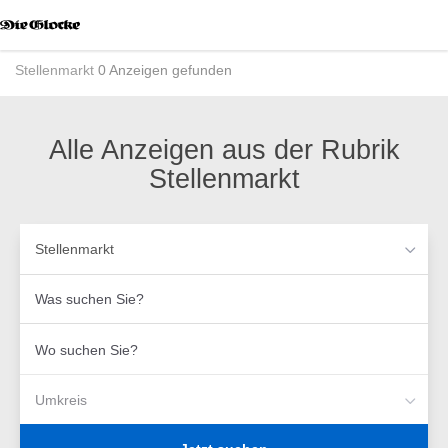
Accessibility
Modus
aktivieren
Stellenmarkt
0 Anzeigen gefunden
zur
Navigation
zum
Inhalt
Alle Anzeigen aus der Rubrik
Stellenmarkt
Stellenmarkt
Was
suchen
Sie?
Wo
suchen
Sie?
Umkreis