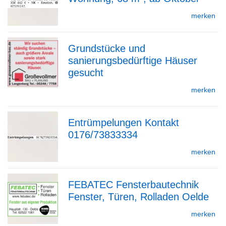
zur
merken
Grundstücke und
Detailseite
sanierungsbedürftige Häuser
zur
gesucht
merken
Detailseite
Entrümpelungen Kontakt
0176/73833334
zur
merken
FEBATEC Fensterbautechnik
Detailseite
Fenster, Türen, Rolladen Oelde
zur
merken