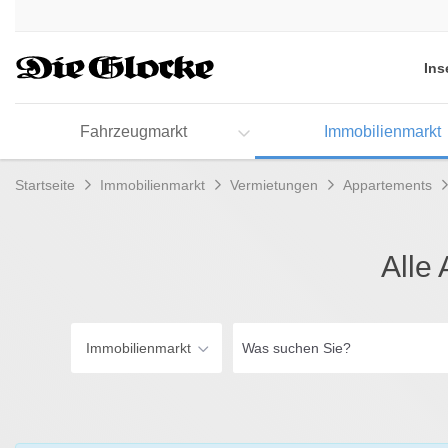
Accessibility
Modus
aktivieren
Ins
zur
Navigation
zum
Fahrzeugmarkt
Immobilienmarkt
Inhalt
Startseite
Immobilienmarkt
Vermietungen
Appartements
Alle
Was
Immobilienmarkt
suchen
Sie?