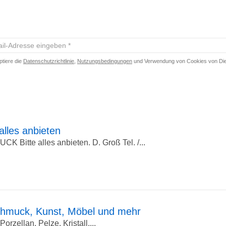
-
ptiere die
Datenschutzrichtlinie
,
Nutzungsbedingungen
und Verwendung von Cookies von Die
esse
eben
lles anbieten
tte alles anbieten. D. Groß Tel. /...
Schmuck, Kunst, Möbel und mehr
rzellan, Pelze, Kristall,...