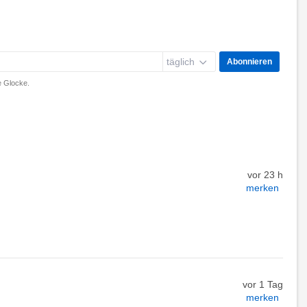
täglich
Abonnieren
 Glocke.
vor 23 h
merken
vor 1 Tag
merken