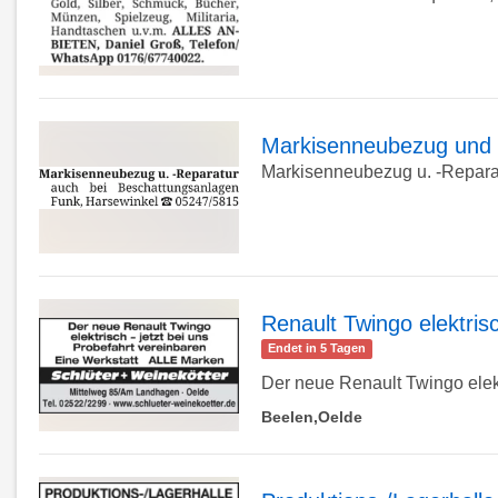
zur
Detailseite
Markisenneubezug und 
Markisenneubezug u. -Reparat
zur
Detailseite
Renault Twingo elektris
Endet in 5 Tagen
zur
Der neue Renault Twingo elektr
Beelen,Oelde
Detailseite