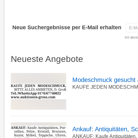
E-
Neue Suchergebnisse per E-Mail erhalten
Mail
Ich akze
Adr
eing
Neueste Angebote
*
Modeschmuck gesucht a
KAUFE JEDEN MODESCHMUCK Bi
zur
Detailseite
Ankauf: Antiquitäten, 
ANKAUF: Kaufe Antiquitäten, Po