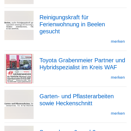
Reinigungskraft für
Detailseite
Ferienwohnung in Beelen
zur
gesucht
merken
Detailseite
Toyota Grabenmeier Partner und
Hybridspezialist im Kreis WAF
zur
merken
Garten- und Pflasterarbeiten
Detailseite
sowie Heckenschnitt
zur
merken