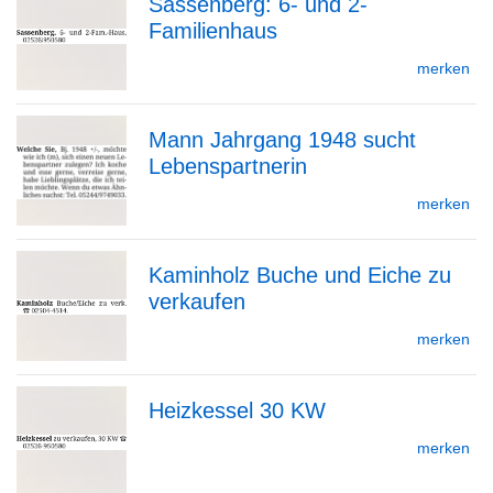
Sassenberg: 6- und 2-
Detailseite
Familienhaus
zur
merken
Mann Jahrgang 1948 sucht
Detailseite
Lebenspartnerin
zur
merken
Kaminholz Buche und Eiche zu
Detailseite
verkaufen
zur
merken
Heizkessel 30 KW
Detailseite
zur
merken