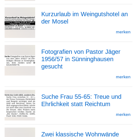
Kurzurlaub im Weingutshotel an
Detailseite
der Mosel
zur
merken
Fotografien von Pastor Jäger
Detailseite
1956/57 in Sünninghausen
zur
gesucht
merken
Detailseite
Suche Frau 55-65: Treue und
Ehrlichkeit statt Reichtum
zur
merken
Zwei klassische Wohnwände
Detailseite