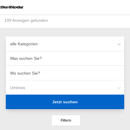
Accessibility
Modus
aktivieren
109 Anzeigen gefunden
zur
Navigation
zum
Inhalt
alle Kategorien
Was
suchen
Sie?
Wo
suchen
Sie?
Umkreis
Jetzt suchen
Filtern