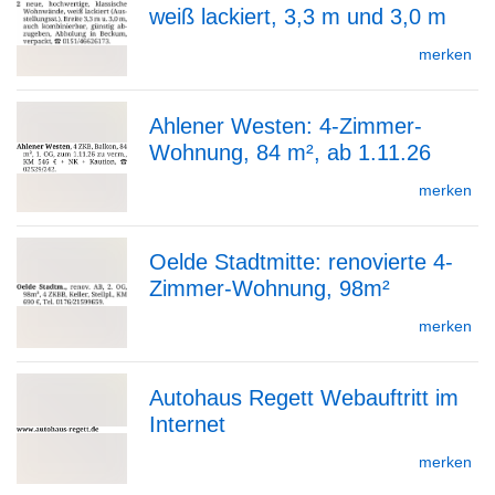
weiß lackiert, 3,3 m und 3,0 m
zur
merken
Ahlener Westen: 4-Zimmer-
Detailseite
Wohnung, 84 m², ab 1.11.26
zur
merken
Oelde Stadtmitte: renovierte 4-
Detailseite
Zimmer-Wohnung, 98m²
zur
merken
Autohaus Regett Webauftritt im
Detailseite
Internet
zur
merken