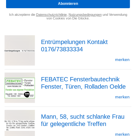
*
Abonnieren
Ich akzeptiere die
Datenschutzrichtlinie
,
Nutzungsbedingungen
und Verwendung
von Cookies von Die Glocke.
Entrümpelungen Kontakt
0176/73833334
zur
merken
FEBATEC Fensterbautechnik
Detailseite
Fenster, Türen, Rolladen Oelde
zur
merken
Mann, 58, sucht schlanke Frau
Detailseite
für gelegentliche Treffen
zur
merken