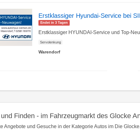
Detailseite
Erstklassiger Hyundai-Service be
Endet in 3 Tagen
zur
Erstklassiger HYUNDAI-Service und Top-N
Servolenkung
Warendorf
Detailseite
zur
nac
obe
und Finden - im Fahrzeugmarkt des Glocke An
te Angebote und Gesuche in der Kategorie Autos im Die Glocke.