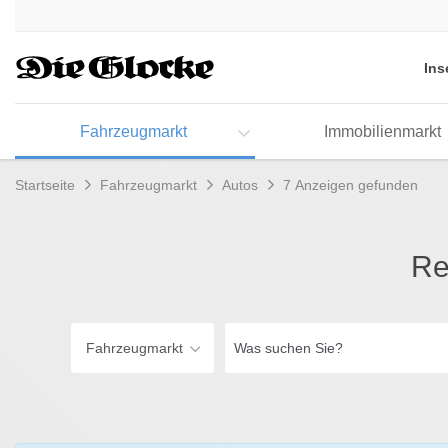
Accessibility
Modus
aktivieren
Ins
zur
Navigation
zum
Fahrzeugmarkt
Immobilienmarkt
Inhalt
Startseite
Fahrzeugmarkt
Autos
7 Anzeigen gefunden
Re
Was
Fahrzeugmarkt
suchen
Sie?