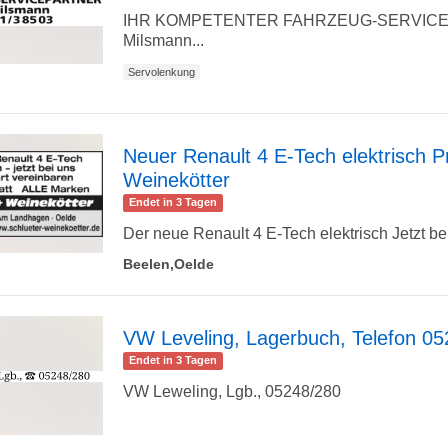
zur
IHR KOMPETENTER FAHRZEUG-SERVICE
Milsmann...
Servolenkung
Detailseite
Neuer Renault 4 E-Tech elektrisch Pr
Weinekötter
zur
Endet in 3 Tagen
Der neue Renault 4 E-Tech elektrisch Jetzt bei
Beelen,Oelde
Detailseite
VW Leveling, Lagerbuch, Telefon 0
Endet in 3 Tagen
zur
VW Leweling, Lgb., 05248/280