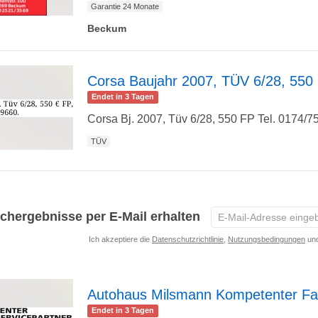
Garantie 24 Monate
Beckum
Detailseite
Corsa Baujahr 2007, TÜV 6/28, 550
Endet in 3 Tagen
zur
Corsa Bj. 2007, Tüv 6/28, 550 FP Tel. 0174/
TÜV
Detailseite
E-
chergebnisse per E-Mail erhalten
Mail-
Ich akzeptiere die
Datenschutzrichtlinie
,
Nutzungsbedingungen
und
Adresse
eingeben
*
Autohaus Milsmann Kompetenter Fa
Endet in 3 Tagen