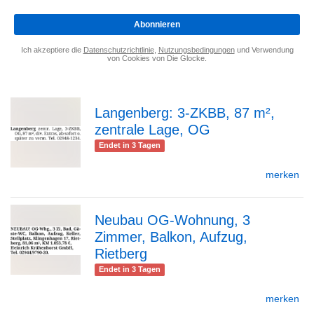
*
Abonnieren
Ich akzeptiere die
Datenschutzrichtlinie
,
Nutzungsbedingungen
und Verwendung
von Cookies von Die Glocke.
Langenberg: 3-ZKBB, 87 m²,
zentrale Lage, OG
zur
Endet in 3 Tagen
merken
Detailseite
Neubau OG-Wohnung, 3
Zimmer, Balkon, Aufzug,
zur
Rietberg
Endet in 3 Tagen
merken
Detailseite