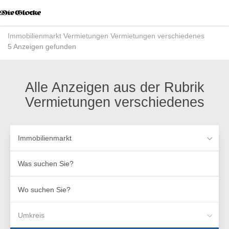
Accessibility
Modus
aktivieren
Immobilienmarkt
Vermietungen
Vermietungen verschiedenes
zur
5 Anzeigen gefunden
Navigation
zum
Inhalt
Alle Anzeigen aus der Rubrik
Vermietungen verschiedenes
Immobilienmarkt
Was
suchen
Sie?
Wo
suchen
Sie?
Umkreis