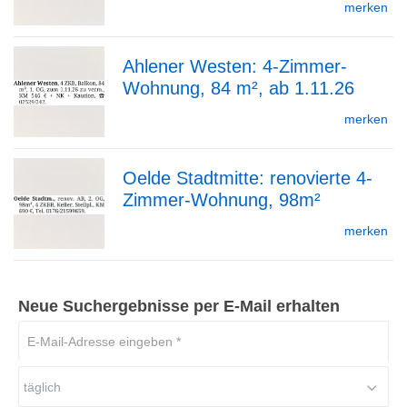
merken
Ahlener Westen: 4-Zimmer-
Detailseite
Wohnung, 84 m², ab 1.11.26
zur
merken
Oelde Stadtmitte: renovierte 4-
Detailseite
Zimmer-Wohnung, 98m²
zur
merken
Detailseite
Neue Suchergebnisse per E-Mail erhalten
E-
Mail-
Adresse
täglich
eingeben