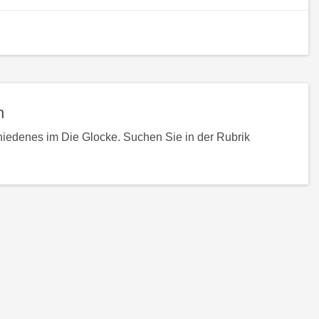
ück
h
n
n
iedenes im Die Glocke. Suchen Sie in der Rubrik