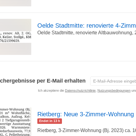
Detailseite
Oelde Stadtmitte: renovierte 4-Zi
Oelde Stadtmitte, renovierte Altbauwohnung, 
zur
Detailseite
E-
chergebnisse per E-Mail erhalten
Mail-
Ich akzeptiere die
Datenschutzrichtlinie
,
Nutzungsbedingungen
und
Adresse
eingeben
*
Rietberg: Neue 3-Zimmer-Wohnung 
Endet in 13 h
zur
Rietberg, 3-Zimmer-Wohnung (Bj. 2023) ca. 1