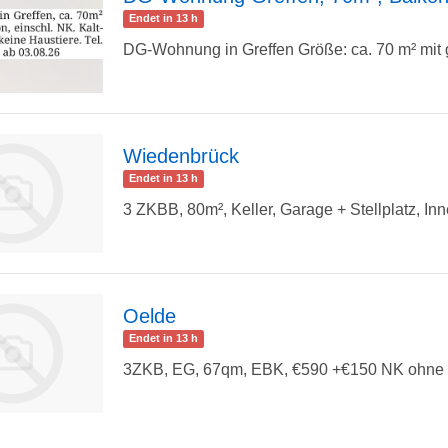
Endet in 13 h
zur
DG-Wohnung in Greffen Größe: ca. 70 m² mit 
Detailseite
Wiedenbrück
Endet in 13 h
3 ZKBB, 80m², Keller, Garage + Stellplatz, Inn
zur
Oelde
Endet in 13 h
3ZKB, EG, 67qm, EBK, €590 +€150 NK ohne H
Detailseite