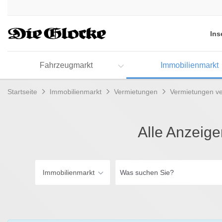
Accessibility
Modus
aktivieren
Ins
zur
Navigation
zum
Fahrzeugmarkt
Immobilienmarkt
Inhalt
Startseite
Immobilienmarkt
Vermietungen
Vermietungen v
Alle Anzeig
Was
Immobilienmarkt
suchen
Sie?