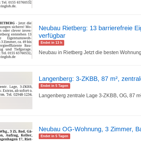
Detailseite
Neubau Rietberg: 13 barrierefreie
verfügbar
zur
Endet in 13 h
Neubau in Rietberg Jetzt die besten Wohnunge
Detailseite
Langenberg: 3-ZKBB, 87 m², zentra
Endet in 5 Tagen
zur
Langenberg zentrale Lage 3-ZKBB, OG, 87 m², d
Detailseite
Neubau OG-Wohnung, 3 Zimmer, Bal
Endet in 5 Tagen
zur