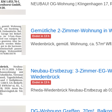
NEUBAU! OG-Wohnung | Klingenhagen 17, Ri
Detailseite
Gemütliche 2-Zimmer-Wohnung in W
Endet in 13 h
zur
Wiedenbrück, gemütl. Wohnung, ca. 57m² Wfl.,
Detailseite
Neubau-Erstbezug: 3-Zimmer-EG-W
Wiedenbrück
zur
Endet in 13 h
Rheda-Wiedenbrück Neubau-Erstbezug ab 01.
Detailseite
DG-Wohnung Greffen, 70m², Balkon,