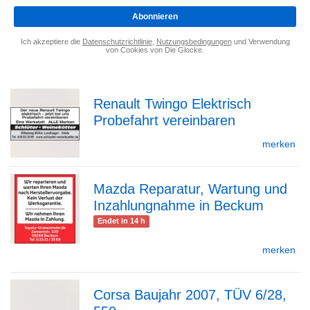
*
Abonnieren
Ich akzeptiere die
Datenschutzrichtlinie
,
Nutzungsbedingungen
und Verwendung
von Cookies von Die Glocke.
Renault Twingo Elektrisch
Probefahrt vereinbaren
zur
merken
Mazda Reparatur, Wartung und
Detailseite
Inzahlungnahme in Beckum
zur
Endet in 14 h
merken
Detailseite
Corsa Baujahr 2007, TÜV 6/28,