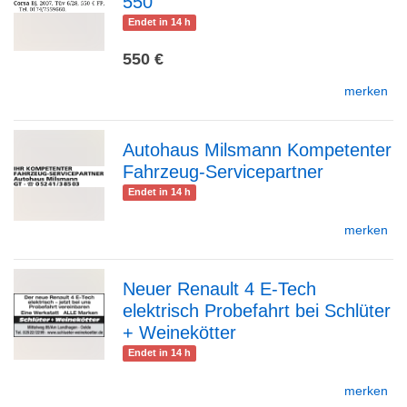
550
zur
Endet in 14 h
550 €
merken
Detailseite
Autohaus Milsmann Kompetenter
Fahrzeug-Servicepartner
zur
Endet in 14 h
merken
Detailseite
Neuer Renault 4 E-Tech
elektrisch Probefahrt bei Schlüter
zur
+ Weinekötter
Endet in 14 h
merken
Detailseite