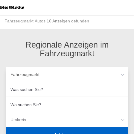
Accessibility
Modus
aktivieren
Fahrzeugmarkt
Autos
10 Anzeigen gefunden
zur
Navigation
zum
Inhalt
Regionale Anzeigen im
Fahrzeugmarkt
Fahrzeugmarkt
Was
suchen
Sie?
Wo
suchen
Sie?
Umkreis