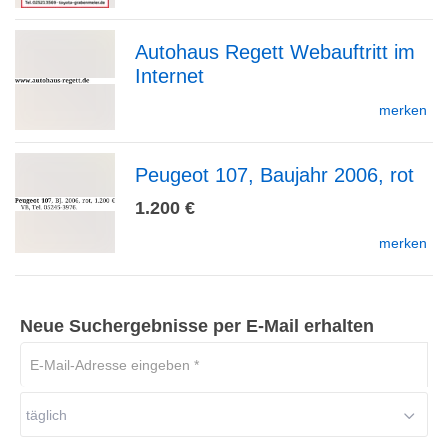
Autohaus Regett Webauftritt im
Detailseite
Internet
zur
merken
Peugeot 107, Baujahr 2006, rot
Detailseite
zur
1.200 €
merken
Detailseite
Neue Suchergebnisse per E-Mail erhalten
E-
Mail-
Adresse
täglich
eingeben