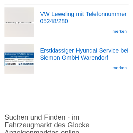
VW Leweling mit Telefonnummer
05248/280
zur
merken
Erstklassiger Hyundai-Service bei
Detailseite
Siemon GmbH Warendorf
zur
merken
zurück
Detailseite
nach
oben
Suchen und Finden - im
Fahrzeugmarkt des Glocke
Anzeigenmarktes online