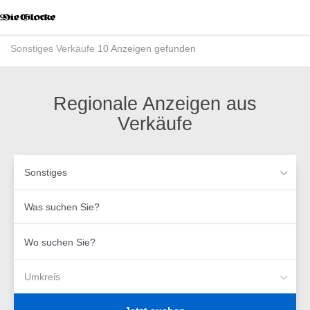
Accessibility
Modus
aktivieren
Sonstiges
Verkäufe
10 Anzeigen gefunden
zur
Navigation
zum
Inhalt
Regionale Anzeigen aus
Verkäufe
Sonstiges
Was
suchen
Sie?
Wo
suchen
Sie?
Umkreis