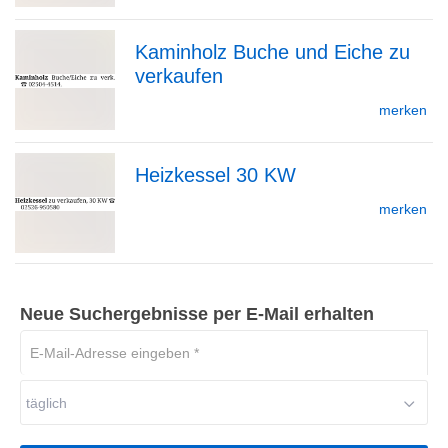
Kaminholz Buche und Eiche zu
Detailseite
verkaufen
zur
merken
Heizkessel 30 KW
Detailseite
zur
merken
Detailseite
Neue Suchergebnisse per E-Mail erhalten
E-
Mail-
Adresse
täglich
eingeben