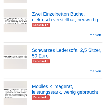
Zwei Einzelbetten Buche,
Detailseite
elektrisch verstellbar, neuwertig
zur
Endet in 4 h
merken
Detailseite
Schwarzes Ledersofa, 2,5 Sitzer,
50 Euro
zur
Endet in 4 h
merken
Detailseite
Mobiles Klimagerät,
leistungsstark, wenig gebraucht
zur
Endet in 4 h