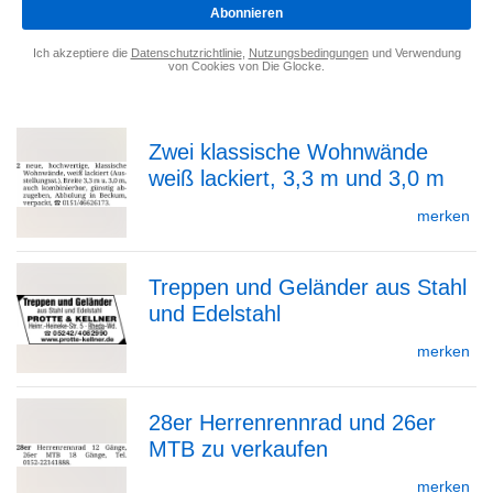
*
Abonnieren
Ich akzeptiere die
Datenschutzrichtlinie
,
Nutzungsbedingungen
und Verwendung
von Cookies von Die Glocke.
Zwei klassische Wohnwände
weiß lackiert, 3,3 m und 3,0 m
zur
merken
Treppen und Geländer aus Stahl
Detailseite
und Edelstahl
zur
merken
28er Herrenrennrad und 26er
Detailseite
MTB zu verkaufen
zur
merken