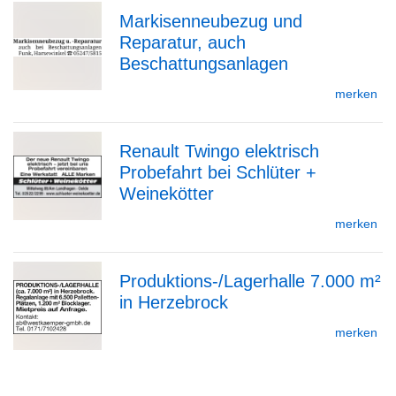
Markisenneubezug und
Detailseite
Reparatur, auch
zur
Beschattungsanlagen
merken
Detailseite
Renault Twingo elektrisch
Probefahrt bei Schlüter +
zur
Weinekötter
merken
Detailseite
Produktions-/Lagerhalle 7.000 m²
in Herzebrock
zur
merken
Detailseite