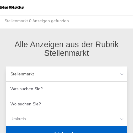
Accessibility
Modus
aktivieren
Stellenmarkt
0 Anzeigen gefunden
zur
Navigation
zum
Inhalt
Alle Anzeigen aus der Rubrik
Stellenmarkt
Stellenmarkt
Was
suchen
Sie?
Wo
suchen
Sie?
Umkreis