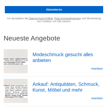
eingeben
*
Abonnieren
Ich akzeptiere die
Datenschutzrichtlinie
,
Nutzungsbedingungen
und Verwendung
von Cookies von Die Glocke.
Neueste Angebote
Modeschmuck gesucht alles
anbieten
zur
merken
Ankauf: Antiquitäten, Schmuck,
Detailseite
Kunst, Möbel und mehr
zur
merken