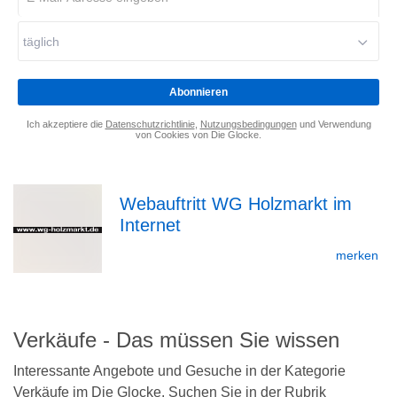
Mail-
Adresse
täglich
eingeben
*
Abonnieren
Ich akzeptiere die
Datenschutzrichtlinie
,
Nutzungsbedingungen
und Verwendung
von Cookies von Die Glocke.
Webauftritt WG Holzmarkt im
Internet
zur
merken
Detailseite
Verkäufe - Das müssen Sie wissen
Interessante Angebote und Gesuche in der Kategorie
Verkäufe im Die Glocke. Suchen Sie in der Rubrik