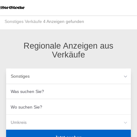
Accessibility
Modus
aktivieren
Sonstiges
Verkäufe
4 Anzeigen gefunden
zur
Navigation
zum
Inhalt
Regionale Anzeigen aus
Verkäufe
Sonstiges
Was
suchen
Sie?
Wo
suchen
Sie?
Umkreis