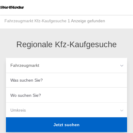
Accessibility
Modus
aktivieren
Fahrzeugmarkt
Kfz-Kaufgesuche
1 Anzeige gefunden
zur
Navigation
zum
Inhalt
Regionale Kfz-Kaufgesuche
Fahrzeugmarkt
Was
suchen
Sie?
Wo
suchen
Sie?
Umkreis
Jetzt suchen