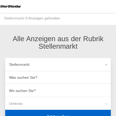
Accessibility
Modus
aktivieren
Stellenmarkt
0 Anzeigen gefunden
zur
Navigation
zum
Inhalt
Alle Anzeigen aus der Rubrik
Stellenmarkt
Stellenmarkt
Was
suchen
Sie?
Wo
suchen
Sie?
Umkreis