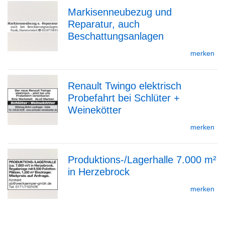
Markisenneubezug und
Detailseite
Reparatur, auch
zur
Beschattungsanlagen
merken
Detailseite
Renault Twingo elektrisch
Probefahrt bei Schlüter +
zur
Weinekötter
merken
Detailseite
Produktions-/Lagerhalle 7.000 m²
in Herzebrock
zur
merken
Detailseite