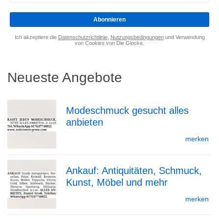
eingeben
*
Abonnieren
Ich akzeptiere die
Datenschutzrichtlinie
,
Nutzungsbedingungen
und Verwendung
von Cookies von Die Glocke.
Neueste Angebote
Modeschmuck gesucht alles
anbieten
zur
merken
Ankauf: Antiquitäten, Schmuck,
Detailseite
Kunst, Möbel und mehr
zur
merken