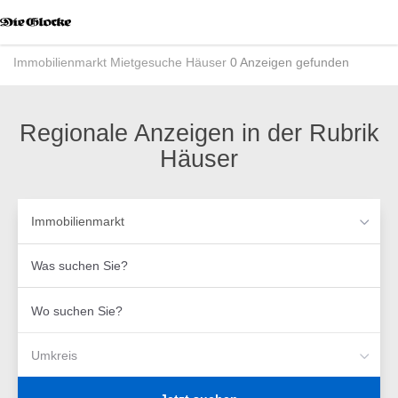
Accessibility
Modus
aktivieren
Immobilienmarkt
Mietgesuche
Häuser
0 Anzeigen gefunden
zur
Navigation
zum
Inhalt
Regionale Anzeigen in der Rubrik
Häuser
Immobilienmarkt
Was
suchen
Sie?
Wo
suchen
Sie?
Umkreis