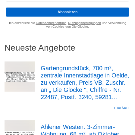
eingeben
*
Abonnieren
Ich akzeptiere die
Datenschutzrichtlinie
,
Nutzungsbedingungen
und Verwendung
von Cookies von Die Glocke.
Neueste Angebote
Gartengrundstück, 700 m²,
zentrale Innenstadtlage in Oelde,
zur
zu verkaufen, Preis VB, Zuschr.
an „ Die Glocke ", Chiffre - Nr.
22487, Postf. 3240, 59281...
Detailseite
merken
Ahlener Westen: 3-Zimmer-
Wohnung, 68 m², ab Oktober