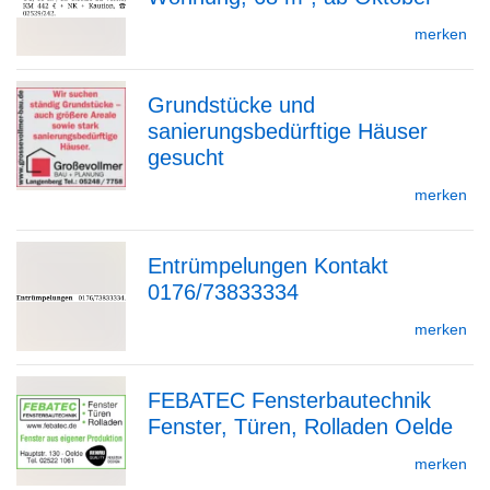
zur
merken
Grundstücke und
Detailseite
sanierungsbedürftige Häuser
zur
gesucht
merken
Detailseite
Entrümpelungen Kontakt
0176/73833334
zur
merken
FEBATEC Fensterbautechnik
Detailseite
Fenster, Türen, Rolladen Oelde
zur
merken