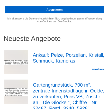
eingeben
*
Abonnieren
Ich akzeptiere die
Datenschutzrichtlinie
,
Nutzungsbedingungen
und Verwendung
von Cookies von Die Glocke.
Neueste Angebote
Ankauf: Pelze, Porzellan, Kristall,
Schmuck, Kameras
zur
merken
Gartengrundstück, 700 m²,
Detailseite
zentrale Innenstadtlage in Oelde,
zur
zu verkaufen, Preis VB, Zuschr.
an „ Die Glocke ", Chiffre - Nr.
22487, Postf. 3240, 59281...