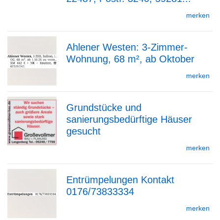
Detailseite
merken
Ahlener Westen: 3-Zimmer-
Wohnung, 68 m², ab Oktober
zur
merken
Grundstücke und
Detailseite
sanierungsbedürftige Häuser
zur
gesucht
merken
Detailseite
Entrümpelungen Kontakt
0176/73833334
zur
merken