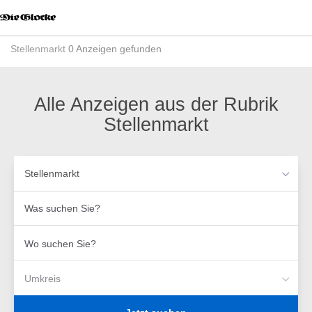
Accessibility
Modus
aktivieren
Stellenmarkt
0 Anzeigen gefunden
zur
Navigation
zum
Inhalt
Alle Anzeigen aus der Rubrik
Stellenmarkt
Stellenmarkt
Was
suchen
Sie?
Wo
suchen
Sie?
Umkreis