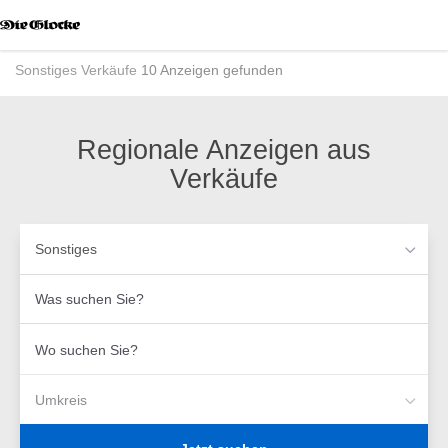
Accessibility
Modus
aktivieren
Sonstiges
Verkäufe
10 Anzeigen gefunden
zur
Navigation
zum
Inhalt
Regionale Anzeigen aus
Verkäufe
Sonstiges
Was
suchen
Sie?
Wo
suchen
Sie?
Umkreis