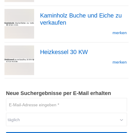
Kaminholz Buche und Eiche zu
Detailseite
verkaufen
zur
merken
Heizkessel 30 KW
Detailseite
zur
merken
Detailseite
Neue Suchergebnisse per E-Mail erhalten
E-
Mail-
Adresse
täglich
eingeben