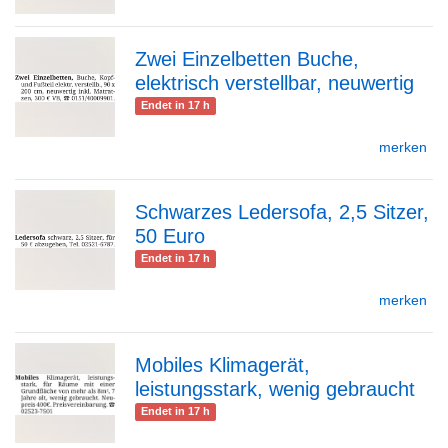
Zwei Einzelbetten Buche,
Detailseite
elektrisch verstellbar, neuwertig
zur
Endet in 17 h
merken
Detailseite
Schwarzes Ledersofa, 2,5 Sitzer,
50 Euro
zur
Endet in 17 h
merken
Detailseite
Mobiles Klimagerät,
leistungsstark, wenig gebraucht
zur
Endet in 17 h