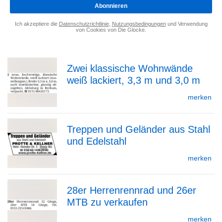
*
Abonnieren
Ich akzeptiere die
Datenschutzrichtlinie
,
Nutzungsbedingungen
und Verwendung
von Cookies von Die Glocke.
Zwei klassische Wohnwände
weiß lackiert, 3,3 m und 3,0 m
zur
merken
Treppen und Geländer aus Stahl
Detailseite
und Edelstahl
zur
merken
28er Herrenrennrad und 26er
Detailseite
MTB zu verkaufen
zur
merken