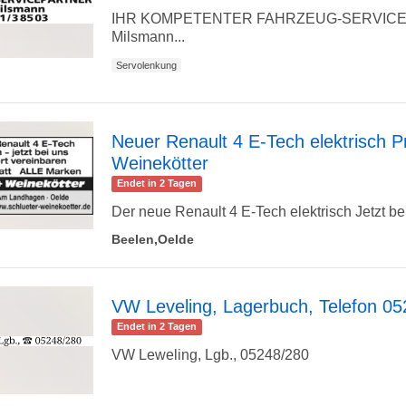
zur
IHR KOMPETENTER FAHRZEUG-SERVICE
Milsmann...
Servolenkung
Detailseite
Neuer Renault 4 E-Tech elektrisch Pr
Weinekötter
zur
Endet in 2 Tagen
Der neue Renault 4 E-Tech elektrisch Jetzt bei
Beelen,Oelde
Detailseite
VW Leveling, Lagerbuch, Telefon 0
Endet in 2 Tagen
zur
VW Leweling, Lgb., 05248/280