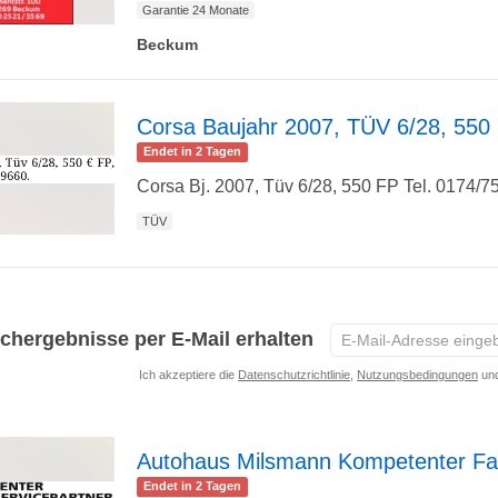
Garantie 24 Monate
Beckum
Detailseite
Corsa Baujahr 2007, TÜV 6/28, 550
Endet in 2 Tagen
zur
Corsa Bj. 2007, Tüv 6/28, 550 FP Tel. 0174/
TÜV
Detailseite
E-
chergebnisse per E-Mail erhalten
Mail-
Ich akzeptiere die
Datenschutzrichtlinie
,
Nutzungsbedingungen
und
Adresse
eingeben
*
Autohaus Milsmann Kompetenter Fa
Endet in 2 Tagen