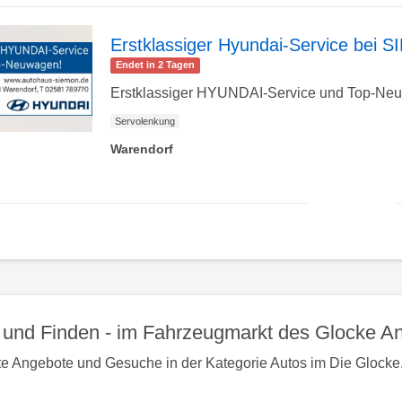
Detailseite
Erstklassiger Hyundai-Service be
Endet in 2 Tagen
zur
Erstklassiger HYUNDAI-Service und Top-N
Servolenkung
Warendorf
Detailseite
zur
nac
obe
und Finden - im Fahrzeugmarkt des Glocke An
te Angebote und Gesuche in der Kategorie Autos im Die Glocke.