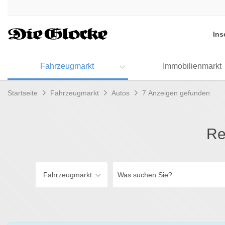
Accessibility
Modus
aktivieren
Ins
zur
Navigation
zum
Fahrzeugmarkt
Immobilienmarkt
Inhalt
Startseite
Fahrzeugmarkt
Autos
7 Anzeigen gefunden
Re
Was
Fahrzeugmarkt
suchen
Sie?