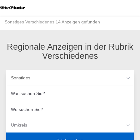
Accessibility
Modus
aktivieren
Sonstiges
Verschiedenes
14 Anzeigen gefunden
zur
Navigation
zum
Inhalt
Regionale Anzeigen in der Rubrik
Verschiedenes
Sonstiges
Was
suchen
Sie?
Wo
suchen
Sie?
Umkreis