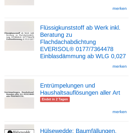
merken
Detailseite
Flüssigkunststoff ab Werk inkl.
Beratung zu
zur
Flachdachabdichtung
EVERISOL® 0177/7364478
Einblasdämmung ab WLG 0,027
Detailseite
merken
Entrümpelungen und
Haushaltsauflösungen aller Art
zur
Endet in 2 Tagen
merken
Detailseite
Hülsewedde: Baumfällungen,