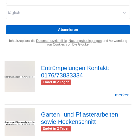
Mail-
Adresse
täglich
eingeben
*
Abonnieren
Ich akzeptiere die
Datenschutzrichtlinie
,
Nutzungsbedingungen
und Verwendung
von Cookies von Die Glocke.
Entrümpelungen Kontakt:
0176/73833334
zur
Endet in 2 Tagen
merken
Detailseite
Garten- und Pflasterarbeiten
sowie Heckenschnitt
zur
Endet in 2 Tagen