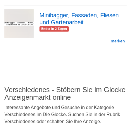
Detailseite
Minibagger, Fassaden, Fliesen
und Gartenarbeit
zur
Endet in 2 Tagen
merken
Detailseite
zurück
nach
oben
Verschiedenes - Stöbern Sie im Glocke
Anzeigenmarkt online
Interessante Angebote und Gesuche in der Kategorie
Verschiedenes im Die Glocke. Suchen Sie in der Rubrik
Verschiedenes oder schalten Sie Ihre Anzeige.