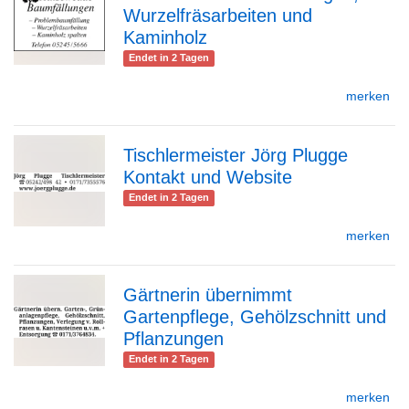
Wurzelfräsarbeiten und
zur
Kaminholz
Endet in 2 Tagen
merken
Detailseite
Tischlermeister Jörg Plugge
Kontakt und Website
zur
Endet in 2 Tagen
merken
Detailseite
Gärtnerin übernimmt
Gartenpflege, Gehölzschnitt und
zur
Pflanzungen
Endet in 2 Tagen
merken