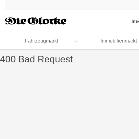
Accessibility
Modus
aktivieren
Ins
zur
Navigation
zum
Fahrzeugmarkt
Immobilienmarkt
Inhalt
400 Bad Request