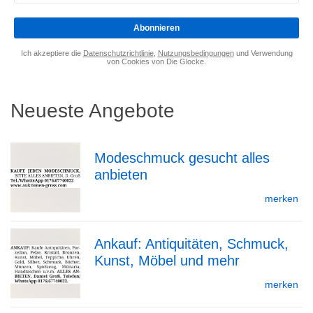
eingeben
*
Abonnieren
Ich akzeptiere die
Datenschutzrichtlinie
,
Nutzungsbedingungen
und Verwendung
von Cookies von Die Glocke.
Neueste Angebote
Modeschmuck gesucht alles
anbieten
zur
merken
Ankauf: Antiquitäten, Schmuck,
Detailseite
Kunst, Möbel und mehr
zur
merken