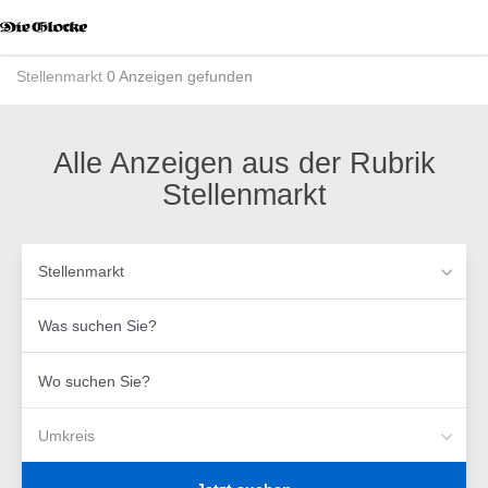
Accessibility
Modus
aktivieren
Stellenmarkt
0 Anzeigen gefunden
zur
Navigation
zum
Inhalt
Alle Anzeigen aus der Rubrik
Stellenmarkt
Stellenmarkt
Was
suchen
Sie?
Wo
suchen
Sie?
Umkreis