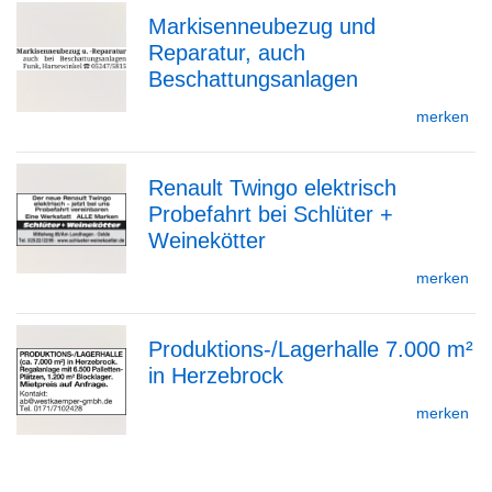
Markisenneubezug und
Detailseite
Reparatur, auch
zur
Beschattungsanlagen
merken
Detailseite
Renault Twingo elektrisch
Probefahrt bei Schlüter +
zur
Weinekötter
merken
Detailseite
Produktions-/Lagerhalle 7.000 m²
in Herzebrock
zur
merken
Detailseite