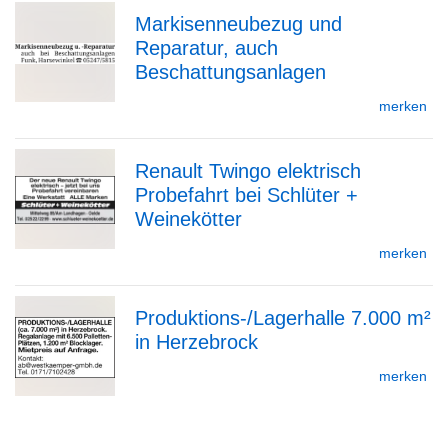
Markisenneubezug und
Detailseite
Reparatur, auch
zur
Beschattungsanlagen
merken
Detailseite
Renault Twingo elektrisch
Probefahrt bei Schlüter +
zur
Weinekötter
merken
Detailseite
Produktions-/Lagerhalle 7.000 m²
in Herzebrock
zur
merken
Detailseite