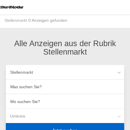
Accessibility
Modus
aktivieren
Stellenmarkt
0 Anzeigen gefunden
zur
Navigation
zum
Inhalt
Alle Anzeigen aus der Rubrik
Stellenmarkt
Stellenmarkt
Was
suchen
Sie?
Wo
suchen
Sie?
Umkreis