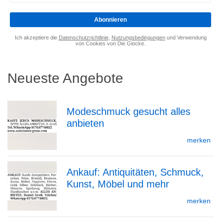
eingeben
*
Abonnieren
Ich akzeptiere die
Datenschutzrichtlinie
,
Nutzungsbedingungen
und Verwendung
von Cookies von Die Glocke.
Neueste Angebote
Modeschmuck gesucht alles
anbieten
zur
merken
Ankauf: Antiquitäten, Schmuck,
Detailseite
Kunst, Möbel und mehr
zur
merken