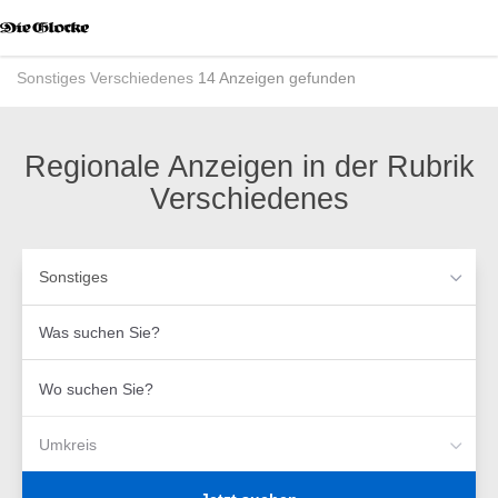
Accessibility
Modus
aktivieren
Sonstiges
Verschiedenes
14 Anzeigen gefunden
zur
Navigation
zum
Inhalt
Regionale Anzeigen in der Rubrik
Verschiedenes
Sonstiges
Was
suchen
Sie?
Wo
suchen
Sie?
Umkreis