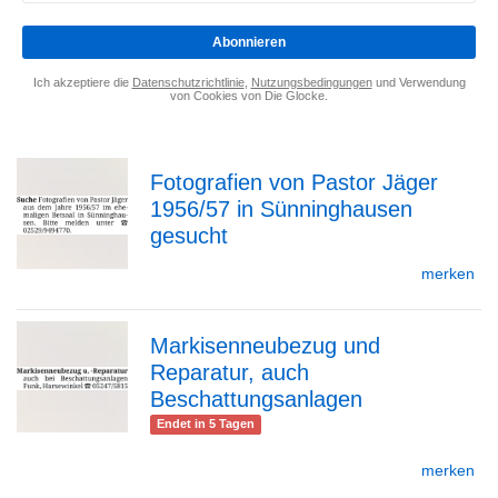
eingeben
*
Abonnieren
Ich akzeptiere die
Datenschutzrichtlinie
,
Nutzungsbedingungen
und Verwendung
von Cookies von Die Glocke.
Fotografien von Pastor Jäger
1956/57 in Sünninghausen
zur
gesucht
merken
Detailseite
Markisenneubezug und
Reparatur, auch
zur
Beschattungsanlagen
Endet in 5 Tagen
merken
Detailseite