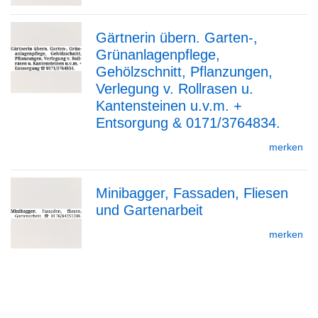
Gärtnerin übern. Garten-,
Detailseite
Grünanlagenpflege,
zur
Gehölzschnitt, Pflanzungen,
Verlegung v. Rollrasen u.
Kantensteinen u.v.m. +
Entsorgung & 0171/3764834.
Detailseite
merken
Minibagger, Fassaden, Fliesen
und Gartenarbeit
zur
merken
zurück
Detailseite