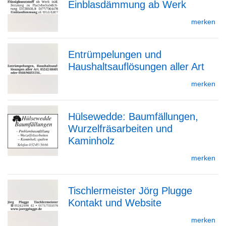
Einblasdämmung ab Werk
zur
merken
Entrümpelungen und
Detailseite
Haushaltsauflösungen aller Art
zur
merken
Hülsewedde: Baumfällungen,
Detailseite
Wurzelfräsarbeiten und
zur
Kaminholz
merken
Detailseite
Tischlermeister Jörg Plugge
Kontakt und Website
zur
merken