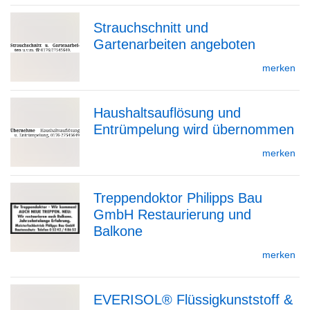
Strauchschnitt und
Gartenarbeiten angeboten
zur
merken
Haushaltsauflösung und
Detailseite
Entrümpelung wird übernommen
zur
merken
Treppendoktor Philipps Bau
Detailseite
GmbH Restaurierung und
zur
Balkone
merken
Detailseite
EVERISOL® Flüssigkunststoff &