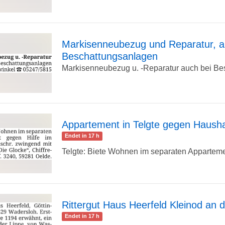
Detailseite
Markisenneubezug und Reparatur, 
Beschattungsanlagen
zur
Markisenneubezug u. -Reparatur auch bei Bes
Detailseite
Appartement in Telgte gegen Haushal
Endet in 17 h
zur
Telgte: Biete Wohnen im separaten Appartemen
Detailseite
Rittergut Haus Heerfeld Kleinod an d
Endet in 17 h
zur