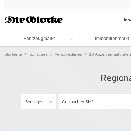
Accessibility
Modus
aktivieren
Ins
zur
Navigation
zum
Fahrzeugmarkt
Immobilienmarkt
Inhalt
Startseite
Sonstiges
Verschiedenes
18 Anzeigen gefunden
Regiona
Was
Sonstiges
suchen
Sie?