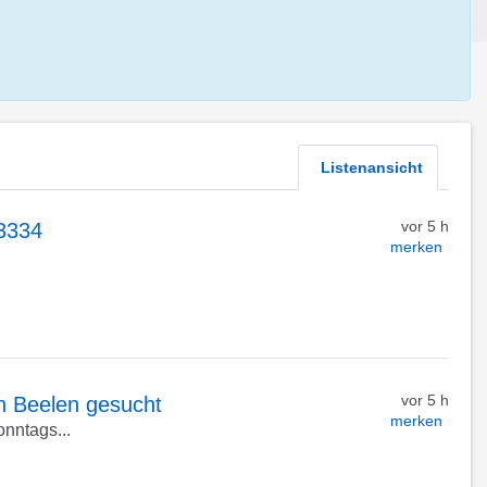
Listenansicht
vor 5 h
3334
merken
vor 5 h
in Beelen gesucht
merken
nntags...