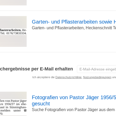
Detailseite
Garten- und Pflasterarbeiten sowie 
Garten- und Pflasterarbeiten, Heckenschnitt Tel
zur
Detailseite
E-
chergebnisse per E-Mail erhalten
Mail-
Ich akzeptiere die
Datenschutzrichtlinie
,
Nutzungsbedingungen
und
Adresse
eingeben
*
Fotografien von Pastor Jäger 1956/
gesucht
zur
Suche Fotografien von Pastor Jäger aus dem 