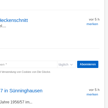
vor 5 h
Heckenschnitt
merken
....
täglich
Abonnieren
 Verwendung von Cookies von Die Glocke.
vor 5 h
57 in Sünninghausen
merken
Jahre 1956/57 im...