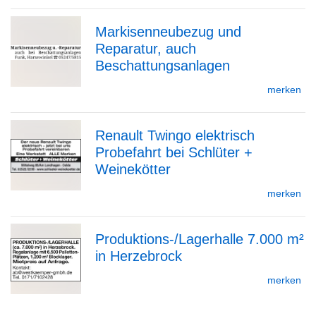
Markisenneubezug und
Detailseite
Reparatur, auch
zur
Beschattungsanlagen
merken
Detailseite
Renault Twingo elektrisch
Probefahrt bei Schlüter +
zur
Weinekötter
merken
Detailseite
Produktions-/Lagerhalle 7.000 m²
in Herzebrock
zur
merken