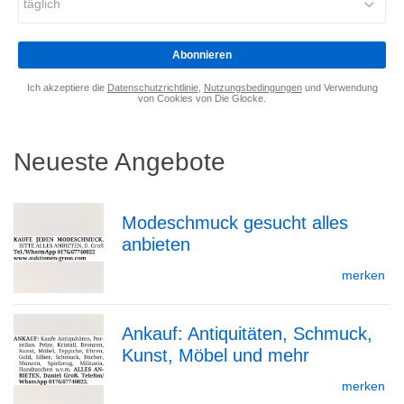
täglich
eingeben
*
Abonnieren
Ich akzeptiere die
Datenschutzrichtlinie
,
Nutzungsbedingungen
und Verwendung
von Cookies von Die Glocke.
Neueste Angebote
Modeschmuck gesucht alles
anbieten
zur
merken
Ankauf: Antiquitäten, Schmuck,
Detailseite
Kunst, Möbel und mehr
zur
merken