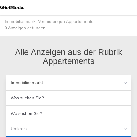
Accessibility
Modus
aktivieren
Immobilienmarkt
Vermietungen
Appartements
zur
0 Anzeigen gefunden
Navigation
zum
Inhalt
Alle Anzeigen aus der Rubrik
Appartements
Immobilienmarkt
Was
suchen
Sie?
Wo
suchen
Sie?
Umkreis