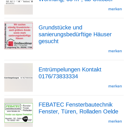
zur
merken
Grundstücke und
Detailseite
sanierungsbedürftige Häuser
zur
gesucht
merken
Detailseite
Entrümpelungen Kontakt
0176/73833334
zur
merken
FEBATEC Fensterbautechnik
Detailseite
Fenster, Türen, Rolladen Oelde
zur
merken