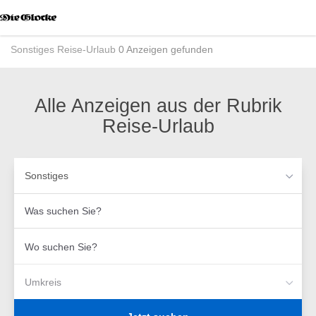
Accessibility
Modus
aktivieren
Sonstiges
Reise-Urlaub
0 Anzeigen gefunden
zur
Navigation
zum
Inhalt
Alle Anzeigen aus der Rubrik
Reise-Urlaub
Sonstiges
Was
suchen
Sie?
Wo
suchen
Sie?
Umkreis