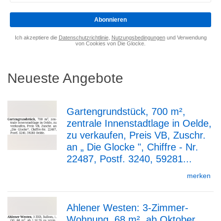
eingeben
*
Abonnieren
Ich akzeptiere die
Datenschutzrichtlinie
,
Nutzungsbedingungen
und Verwendung
von Cookies von Die Glocke.
Neueste Angebote
Gartengrundstück, 700 m²,
zentrale Innenstadtlage in Oelde,
zur
zu verkaufen, Preis VB, Zuschr.
an „ Die Glocke ", Chiffre - Nr.
22487, Postf. 3240, 59281...
Detailseite
merken
Ahlener Westen: 3-Zimmer-
Wohnung, 68 m², ab Oktober