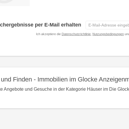
zur
E-
chergebnisse per E-Mail erhalten
Mail-
Ich akzeptiere die
Datenschutzrichtlinie
,
Nutzungsbedingungen
und
Adresse
eingeben
*
Detailseite
und Finden - Immobilien im Glocke Anzeigenm
te Angebote und Gesuche in der Kategorie Häuser im Die Glocke