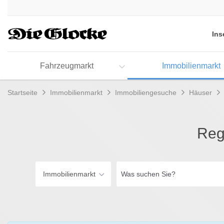
Accessibility
Modus
aktivieren
Ins
zur
Navigation
zum
Fahrzeugmarkt
Immobilienmarkt
Inhalt
Startseite
Immobilienmarkt
Immobiliengesuche
Häuser
Reg
Was
Immobilienmarkt
suchen
Sie?