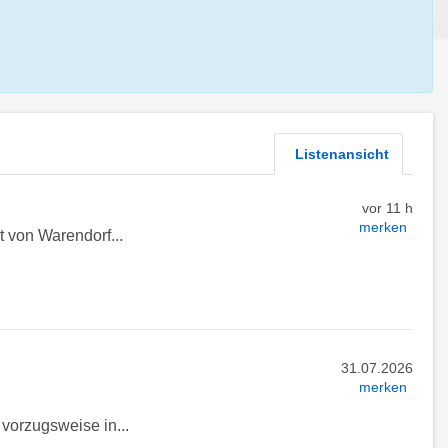
Listenansicht
vor 11 h
merken
t von Warendorf...
31.07.2026
merken
vorzugsweise in...