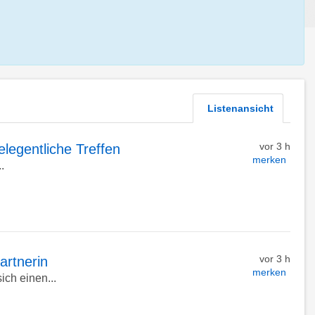
Listenansicht
vor 3 h
legentliche Treffen
merken
.
vor 3 h
rtnerin
merken
ich einen...