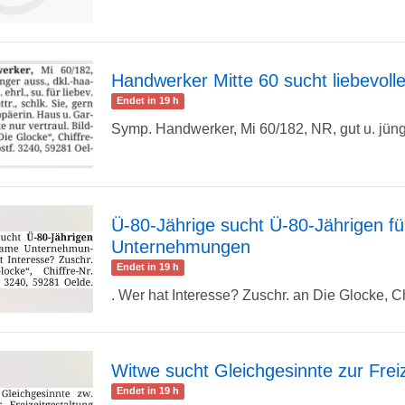
zur
Handwerker Mitte 60 sucht liebevol
Endet in 19 h
zur
Symp. Handwerker, Mi 60/182, NR, gut u. jünge
Detailseite
Detailseite
Ü-80-Jährige sucht Ü-80-Jährigen 
Unternehmungen
zur
Endet in 19 h
. Wer hat Interesse? Zuschr. an Die Glocke, Chi
Detailseite
Witwe sucht Gleichgesinnte zur Freiz
Endet in 19 h
zur