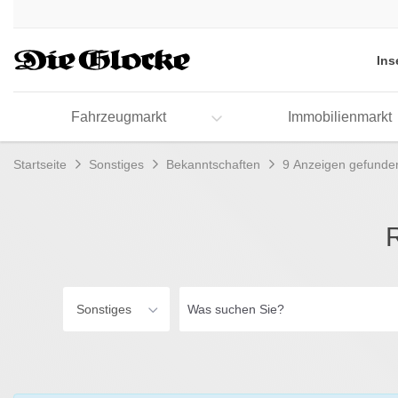
Accessibility
Modus
aktivieren
Ins
zur
Navigation
zum
Fahrzeugmarkt
Immobilienmarkt
Inhalt
Startseite
Sonstiges
Bekanntschaften
9 Anzeigen gefunde
Was
Sonstiges
suchen
Sie?