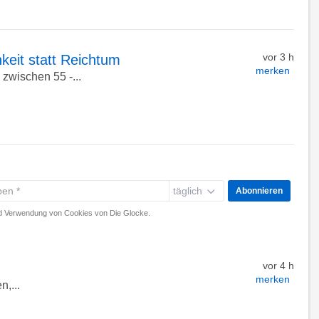
vor 3 h
keit statt Reichtum
merken
zwischen 55 -...
täglich
Abonnieren
 Verwendung von Cookies von Die Glocke.
vor 4 h
merken
n,...