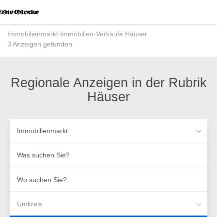
Accessibility
Modus
aktivieren
Immobilienmarkt
Immobilien-Verkäufe
Häuser
zur
3 Anzeigen gefunden
Navigation
zum
Inhalt
Regionale Anzeigen in der Rubrik
Häuser
Immobilienmarkt
Was
suchen
Sie?
Wo
suchen
Sie?
Umkreis