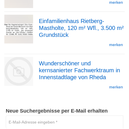
merken
Einfamilienhaus Rietberg-
Detailseite
Mastholte, 120 m² Wfl., 3.500 m²
zur
Grundstück
merken
Detailseite
Wunderschöner und
kernsanierter Fachwerktraum in
Innenstadtlage von Rheda
merken
zur
Neue Suchergebnisse per E-Mail erhalten
E-
Mail-
Detailseite