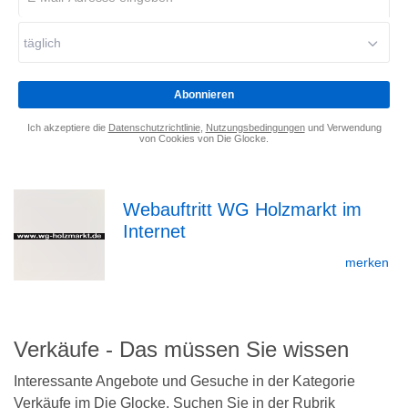
Mail-
Adresse
täglich
eingeben
*
Abonnieren
Ich akzeptiere die
Datenschutzrichtlinie
,
Nutzungsbedingungen
und Verwendung
von Cookies von Die Glocke.
Webauftritt WG Holzmarkt im
Internet
zur
merken
Detailseite
Verkäufe - Das müssen Sie wissen
Interessante Angebote und Gesuche in der Kategorie
Verkäufe im Die Glocke. Suchen Sie in der Rubrik