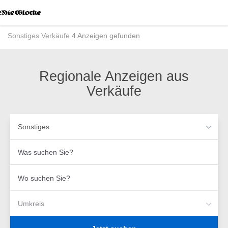
Accessibility
Modus
aktivieren
Sonstiges
Verkäufe
4 Anzeigen gefunden
zur
Navigation
zum
Inhalt
Regionale Anzeigen aus
Verkäufe
Sonstiges
Was
suchen
Sie?
Wo
suchen
Sie?
Umkreis