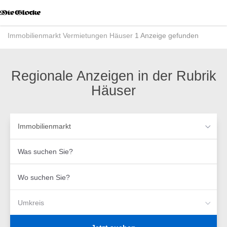
Accessibility
Modus
aktivieren
Immobilienmarkt
Vermietungen
Häuser
1 Anzeige gefunden
zur
Navigation
zum
Inhalt
Regionale Anzeigen in der Rubrik
Häuser
Immobilienmarkt
Was
suchen
Sie?
Wo
suchen
Sie?
Umkreis