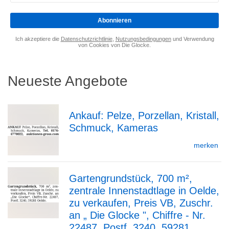
eingeben
*
Abonnieren
Ich akzeptiere die
Datenschutzrichtlinie
,
Nutzungsbedingungen
und Verwendung
von Cookies von Die Glocke.
Neueste Angebote
Ankauf: Pelze, Porzellan, Kristall,
Schmuck, Kameras
zur
merken
Gartengrundstück, 700 m²,
Detailseite
zentrale Innenstadtlage in Oelde,
zur
zu verkaufen, Preis VB, Zuschr.
an „ Die Glocke ", Chiffre - Nr.
22487, Postf. 3240, 59281...