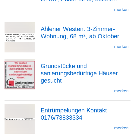
Detailseite
merken
Ahlener Westen: 3-Zimmer-
Wohnung, 68 m², ab Oktober
zur
merken
Grundstücke und
Detailseite
sanierungsbedürftige Häuser
zur
gesucht
merken
Detailseite
Entrümpelungen Kontakt
0176/73833334
zur
merken