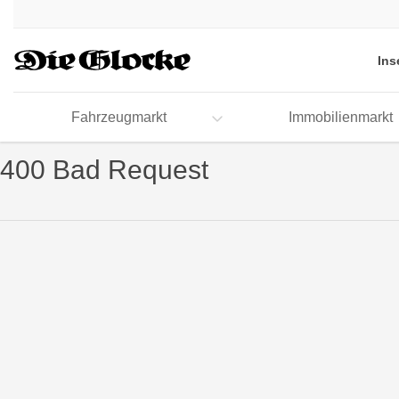
Accessibility
Modus
aktivieren
Ins
zur
Navigation
zum
Fahrzeugmarkt
Immobilienmarkt
Inhalt
400 Bad Request