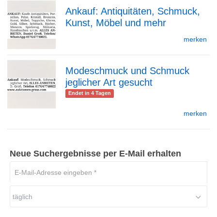
Ankauf: Antiquitäten, Schmuck,
Detailseite
Kunst, Möbel und mehr
zur
merken
Modeschmuck und Schmuck
Detailseite
jeglicher Art gesucht
zur
Endet in 4 Tagen
merken
Detailseite
Neue Suchergebnisse per E-Mail erhalten
E-
Mail-
Adresse
täglich
eingeben