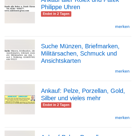
Philippe Uhren
zur
Endet in 2 Tagen
merken
Detailseite
Suche Münzen, Briefmarken,
Militärsachen, Schmuck und
zur
Ansichtskarten
merken
Detailseite
Ankauf: Pelze, Porzellan, Gold,
Silber und vieles mehr
zur
Endet in 2 Tagen
merken
Detailseite