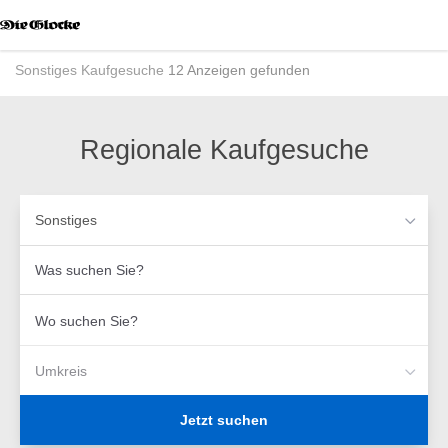
Accessibility
Modus
aktivieren
Sonstiges
Kaufgesuche
12 Anzeigen gefunden
zur
Navigation
zum
Inhalt
Regionale Kaufgesuche
Sonstiges
Was
suchen
Sie?
Wo
suchen
Sie?
Umkreis
Jetzt suchen