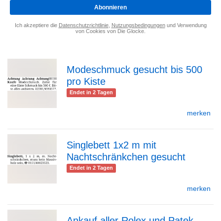
*
Abonnieren
Ich akzeptiere die
Datenschutzrichtlinie
,
Nutzungsbedingungen
und Verwendung
von Cookies von Die Glocke.
Modeschmuck gesucht bis 500
pro Kiste
zur
Endet in 2 Tagen
merken
Detailseite
Singlebett 1x2 m mit
Nachtschränkchen gesucht
zur
Endet in 2 Tagen
merken
Detailseite
Ankauf aller Rolex und Patek