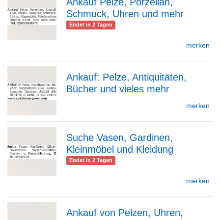
Ankauf Pelze, Porzellan,
Schmuck, Uhren und mehr
zur
Endet in 2 Tagen
merken
Detailseite
Ankauf: Pelze, Antiquitäten,
Bücher und vieles mehr
zur
merken
Suche Vasen, Gardinen,
Detailseite
Kleinmöbel und Kleidung
zur
Endet in 2 Tagen
merken
Detailseite
Ankauf von Pelzen, Uhren,