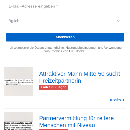
E-
Mail-
Adresse
täglich
eingeben
*
Abonnieren
Ich akzeptiere die
Datenschutzrichtlinie
,
Nutzungsbedingungen
und Verwendung
von Cookies von Die Glocke.
Attraktiver Mann Mitte 50 sucht
Freizeitpartnerin
zur
Endet in 2 Tagen
merken
Detailseite
Partnervermittlung für reifere
Menschen mit Niveau
zur