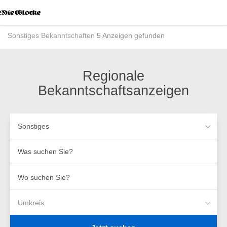
Accessibility
Modus
aktivieren
Sonstiges
Bekanntschaften
5 Anzeigen gefunden
zur
Navigation
zum
Inhalt
Regionale
Bekanntschaftsanzeigen
Sonstiges
Was
suchen
Sie?
Wo
suchen
Sie?
Umkreis