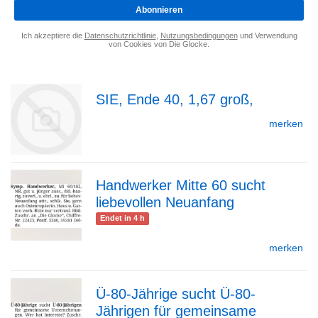
*
Abonnieren
Ich akzeptiere die
Datenschutzrichtlinie
,
Nutzungsbedingungen
und Verwendung
von Cookies von Die Glocke.
SIE, Ende 40, 1,67 groß,
merken
Handwerker Mitte 60 sucht
zur
liebevollen Neuanfang
zur
Endet in 4 h
merken
Detailseite
Detailseite
Ü-80-Jährige sucht Ü-80-
Jährigen für gemeinsame
zur