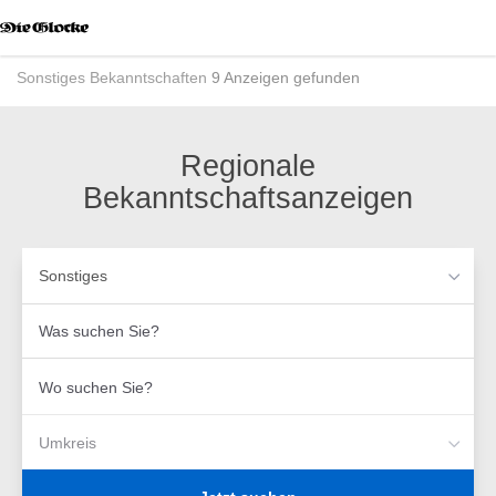
Accessibility
Modus
aktivieren
Sonstiges
Bekanntschaften
9 Anzeigen gefunden
zur
Navigation
zum
Inhalt
Regionale
Bekanntschaftsanzeigen
Sonstiges
Was
suchen
Sie?
Wo
suchen
Sie?
Umkreis