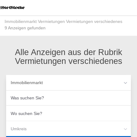
Accessibility
Modus
aktivieren
Immobilienmarkt
Vermietungen
Vermietungen verschiedenes
zur
9 Anzeigen gefunden
Navigation
zum
Inhalt
Alle Anzeigen aus der Rubrik
Vermietungen verschiedenes
Immobilienmarkt
Was
suchen
Sie?
Wo
suchen
Sie?
Umkreis