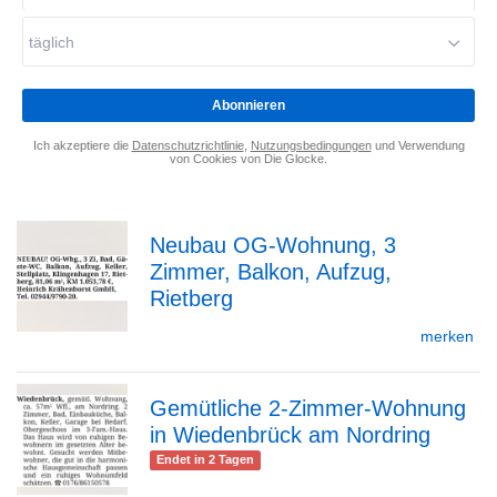
Mail-
Adresse
täglich
eingeben
*
Abonnieren
Ich akzeptiere die
Datenschutzrichtlinie
,
Nutzungsbedingungen
und Verwendung
von Cookies von Die Glocke.
Neubau OG-Wohnung, 3
Zimmer, Balkon, Aufzug,
zur
Rietberg
merken
Detailseite
Gemütliche 2-Zimmer-Wohnung
in Wiedenbrück am Nordring
zur
Endet in 2 Tagen