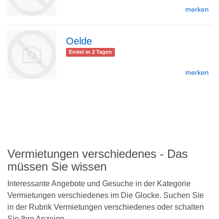
merken
Oelde
zur
Endet in 2 Tagen
merken
Detailseite
zurück
zur
nach
oben
Vermietungen verschiedenes - Das
Detailseite
müssen Sie wissen
Interessante Angebote und Gesuche in der Kategorie
Vermietungen verschiedenes im Die Glocke. Suchen Sie
in der Rubrik Vermietungen verschiedenes oder schalten
Sie Ihre Anzeige.