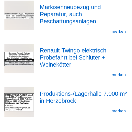
Markisenneubezug und
Detailseite
Reparatur, auch
zur
Beschattungsanlagen
merken
Detailseite
Renault Twingo elektrisch
Probefahrt bei Schlüter +
zur
Weinekötter
merken
Detailseite
Produktions-/Lagerhalle 7.000 m²
in Herzebrock
zur
merken
Detailseite