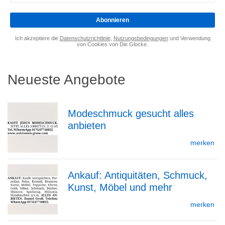
eingeben
*
Abonnieren
Ich akzeptiere die
Datenschutzrichtlinie
,
Nutzungsbedingungen
und Verwendung
von Cookies von Die Glocke.
Neueste Angebote
Modeschmuck gesucht alles
anbieten
zur
merken
Ankauf: Antiquitäten, Schmuck,
Detailseite
Kunst, Möbel und mehr
zur
merken