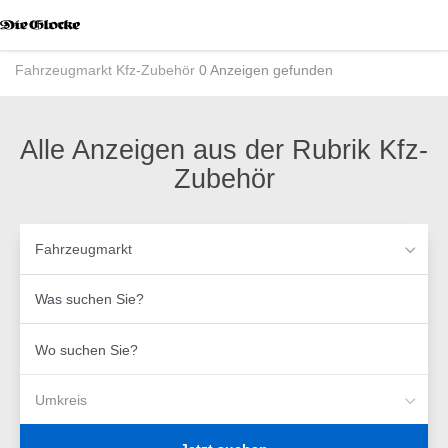
Accessibility
Modus
aktivieren
Fahrzeugmarkt
Kfz-Zubehör
0 Anzeigen gefunden
zur
Navigation
zum
Inhalt
Alle Anzeigen aus der Rubrik Kfz-
Zubehör
Fahrzeugmarkt
Was
suchen
Sie?
Wo
suchen
Sie?
Umkreis