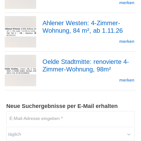
merken
Ahlener Westen: 4-Zimmer-
Detailseite
Wohnung, 84 m², ab 1.11.26
zur
merken
Oelde Stadtmitte: renovierte 4-
Detailseite
Zimmer-Wohnung, 98m²
zur
merken
Detailseite
Neue Suchergebnisse per E-Mail erhalten
E-
Mail-
Adresse
täglich
eingeben