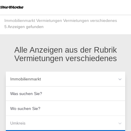
Accessibility
Modus
aktivieren
Immobilienmarkt
Vermietungen
Vermietungen verschiedenes
zur
5 Anzeigen gefunden
Navigation
zum
Inhalt
Alle Anzeigen aus der Rubrik
Vermietungen verschiedenes
Immobilienmarkt
Was
suchen
Sie?
Wo
suchen
Sie?
Umkreis