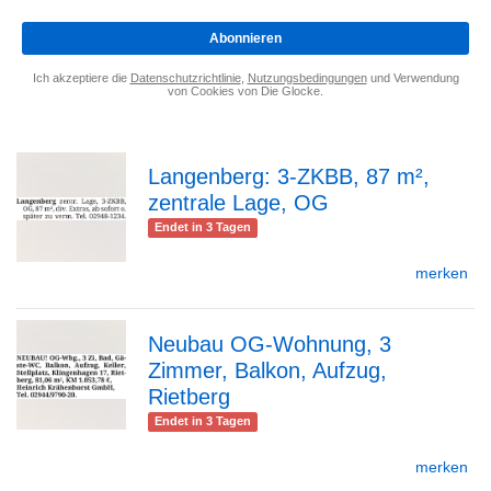
*
Abonnieren
Ich akzeptiere die
Datenschutzrichtlinie
,
Nutzungsbedingungen
und Verwendung
von Cookies von Die Glocke.
Langenberg: 3-ZKBB, 87 m²,
zentrale Lage, OG
zur
Endet in 3 Tagen
merken
Detailseite
Neubau OG-Wohnung, 3
Zimmer, Balkon, Aufzug,
zur
Rietberg
Endet in 3 Tagen
merken
Detailseite