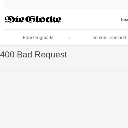
Accessibility
Modus
aktivieren
Ins
zur
Navigation
zum
Fahrzeugmarkt
Immobilienmarkt
Inhalt
400 Bad Request